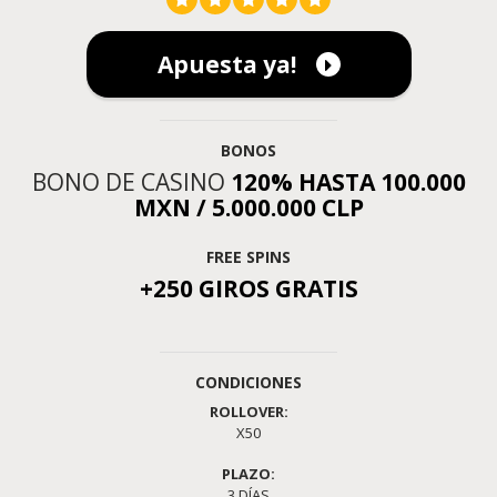
Apuesta ya!
BONOS
BONO DE CASINO
120% HASTA 100.000
MXN / 5.000.000 CLP
FREE SPINS
+250 GIROS GRATIS
CONDICIONES
ROLLOVER:
X50
PLAZO:
3 DÍAS