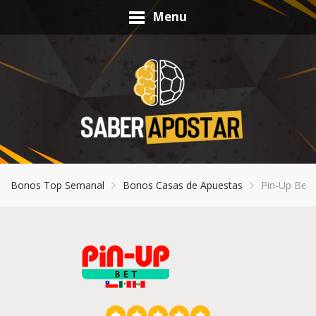
Menu
Bonos Top Semanal
Bonos Casas de Apuestas
Pin-Up Bet 