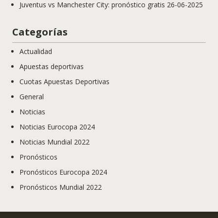
Juventus vs Manchester City: pronóstico gratis 26-06-2025
Categorías
Actualidad
Apuestas deportivas
Cuotas Apuestas Deportivas
General
Noticias
Noticias Eurocopa 2024
Noticias Mundial 2022
Pronósticos
Pronósticos Eurocopa 2024
Pronósticos Mundial 2022