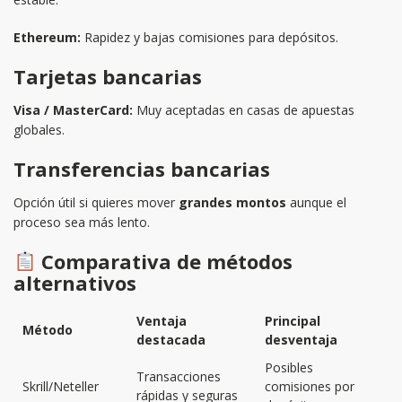
Ethereum:
Rapidez y bajas comisiones para depósitos.
Tarjetas bancarias
Visa / MasterCard:
Muy aceptadas en casas de apuestas
globales.
Transferencias bancarias
Opción útil si quieres mover
grandes montos
aunque el
proceso sea más lento.
Comparativa de métodos
alternativos
Ventaja
Principal
Método
destacada
desventaja
Posibles
Transacciones
Skrill/Neteller
comisiones por
rápidas y seguras