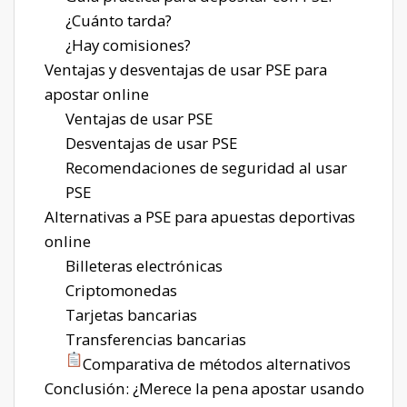
¿Cuánto tarda?
¿Hay comisiones?
Ventajas y desventajas de usar PSE para
apostar online
Ventajas de usar PSE
Desventajas de usar PSE
Recomendaciones de seguridad al usar
PSE
Alternativas a PSE para apuestas deportivas
online
Billeteras electrónicas
Criptomonedas
Tarjetas bancarias
Transferencias bancarias
Comparativa de métodos alternativos
Conclusión: ¿Merece la pena apostar usando