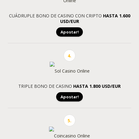
CUÁDRUPLE BONO DE CASINO CON CRIPTO
HASTA 1.600
USD/EUR
Apostar!
4.
TRIPLE BONO DE CASINO
HASTA 1.800 USD/EUR
Apostar!
5.