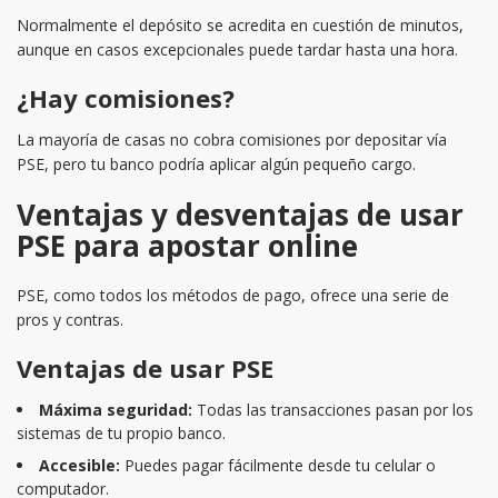
Normalmente el depósito se acredita en cuestión de minutos,
aunque en casos excepcionales puede tardar hasta una hora.
¿Hay comisiones?
La mayoría de casas no cobra comisiones por depositar vía
PSE, pero tu banco podría aplicar algún pequeño cargo.
Ventajas y desventajas de usar
PSE para apostar online
PSE, como todos los métodos de pago, ofrece una serie de
pros y contras.
Ventajas de usar PSE
Máxima seguridad:
Todas las transacciones pasan por los
sistemas de tu propio banco.
Accesible:
Puedes pagar fácilmente desde tu celular o
computador.