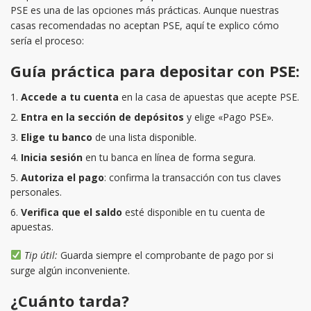
PSE es una de las opciones más prácticas. Aunque nuestras
casas recomendadas no aceptan PSE, aquí te explico cómo
sería el proceso:
Guía práctica para depositar con PSE:
Accede a tu cuenta
en la casa de apuestas que acepte PSE.
Entra en la sección de depósitos
y elige «Pago PSE».
Elige tu banco
de una lista disponible.
Inicia sesión
en tu banca en línea de forma segura.
Autoriza el pago
: confirma la transacción con tus claves
personales.
Verifica que el saldo
esté disponible en tu cuenta de
apuestas.
Tip útil:
Guarda siempre el comprobante de pago por si
surge algún inconveniente.
¿Cuánto tarda?