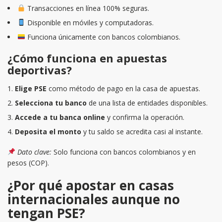
Transacciones en línea 100% seguras.
Disponible en móviles y computadoras.
Funciona únicamente con bancos colombianos.
¿Cómo funciona en apuestas
deportivas?
Elige PSE
como método de pago en la casa de apuestas.
Selecciona tu banco
de una lista de entidades disponibles.
Accede a tu banca online
y confirma la operación.
Deposita el monto
y tu saldo se acredita casi al instante.
Dato clave:
Solo funciona con bancos colombianos y en
pesos (COP).
¿Por qué apostar en casas
internacionales aunque no
tengan PSE?