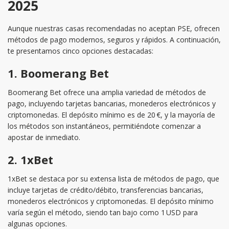
2025
Aunque nuestras casas recomendadas no aceptan PSE, ofrecen
métodos de pago modernos, seguros y rápidos. A continuación,
te presentamos cinco opciones destacadas:
1. Boomerang Bet
Boomerang Bet ofrece una amplia variedad de métodos de
pago, incluyendo tarjetas bancarias, monederos electrónicos y
criptomonedas. El depósito mínimo es de 20 €, y la mayoría de
los métodos son instantáneos, permitiéndote comenzar a
apostar de inmediato. ​
2. 1xBet
1xBet se destaca por su extensa lista de métodos de pago, que
incluye tarjetas de crédito/débito, transferencias bancarias,
monederos electrónicos y criptomonedas. El depósito mínimo
varía según el método, siendo tan bajo como 1 USD para
algunas opciones. ​