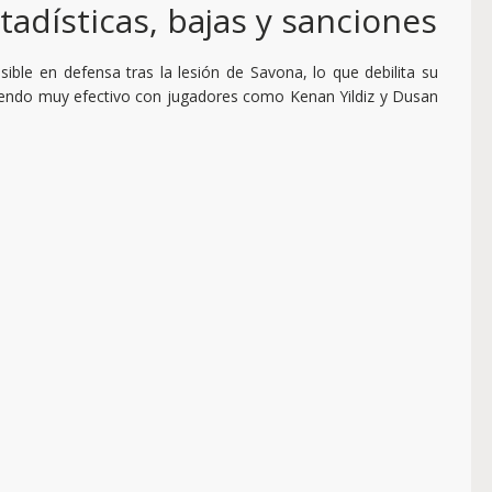
tadísticas, bajas y sanciones
sible en defensa tras la lesión de Savona, lo que debilita su
iendo muy efectivo con jugadores como Kenan Yildiz y Dusan