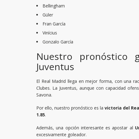
Bellingham
Güler
Fran García
Vinícius
Gonzalo García
Nuestro pronóstico 
Juventus
El Real Madrid llega en mejor forma, con una rac
Clubes. La Juventus, aunque con capacidad ofens
Savona.
Por ello, nuestro pronóstico es la
victoria del Re
1.85
.
Además, una opción interesante es apostar al
U
excesivamente goleador.