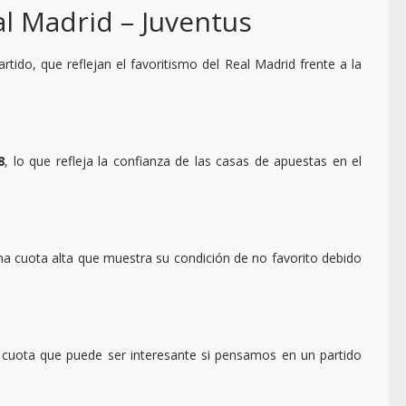
l Madrid – Juventus
tido, que reflejan el favoritismo del Real Madrid frente a la
8
, lo que refleja la confianza de las casas de apuestas en el
na cuota alta que muestra su condición de no favorito debido
 cuota que puede ser interesante si pensamos en un partido