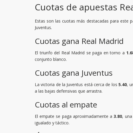
Cuotas de apuestas Rea
Estas son las cuotas más destacadas para este par
Juventus.
Cuotas gana Real Madrid
El triunfo del Real Madrid se paga en torno a
1.6
conjunto blanco.
Cuotas gana Juventus
La victoria de la Juventus está cerca de los
5.40
, u
a las bajas defensivas que arrastra.
Cuotas al empate
El empate se paga aproximadamente a
3.80
, una
igualado y táctico.