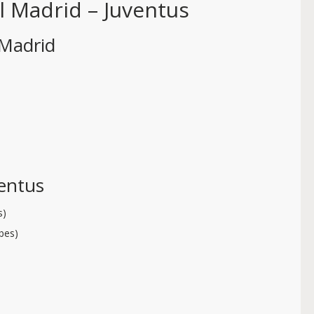
l Madrid – Juventus
 Madrid
ventus
s)
bes)