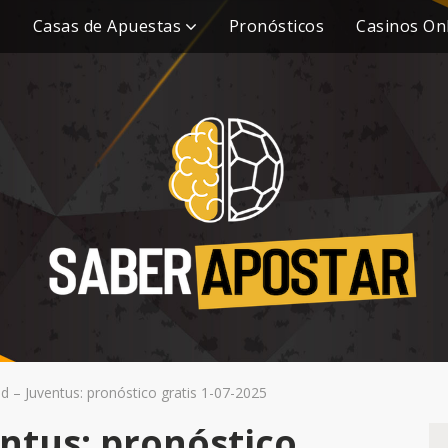
o
Casas de Apuestas
Pronósticos
Casinos On
d – Juventus: pronóstico gratis 1-07-2025
entus: pronóstico