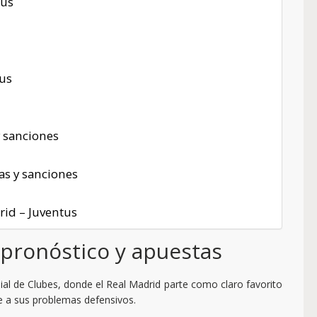
tus
tus
y sanciones
jas y sanciones
rid – Juventus
 pronóstico y apuestas
l de Clubes, donde el Real Madrid parte como claro favorito
e a sus problemas defensivos.