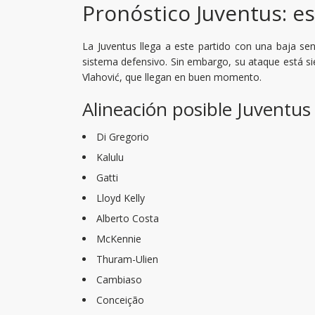
Pronóstico Juventus: es
La Juventus llega a este partido con una baja sen
sistema defensivo. Sin embargo, su ataque está s
Vlahović, que llegan en buen momento.
Alineación posible Juventus
Di Gregorio
Kalulu
Gatti
Lloyd Kelly
Alberto Costa
McKennie
Thuram-Ulien
Cambiaso
Conceição