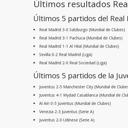
Últimos resultados Rea
Últimos 5 partidos del Real
Real Madrid 3-0 Salzburgo (Mundial de Clubes)
Real Madrid 3-1 Pachuca (Mundial de Clubes)
Real Madrid 1-1 Al Hilal (Mundial de Clubes)
Sevilla 0-2 Real Madrid (Liga)
Real Madrid 2-0 Real Sociedad (Liga)
Últimos 5 partidos de la Ju
Juventus 2-5 Manchester City (Mundial de Clube
Juventus 4-1 Wydad Casablanca (Mundial de Clu
Al Ain 0-5 Juventus (Mundial de Clubes)
Venezia 2-3 Juventus (Serie A)
Juventus 2-0 Udinese (Serie A)