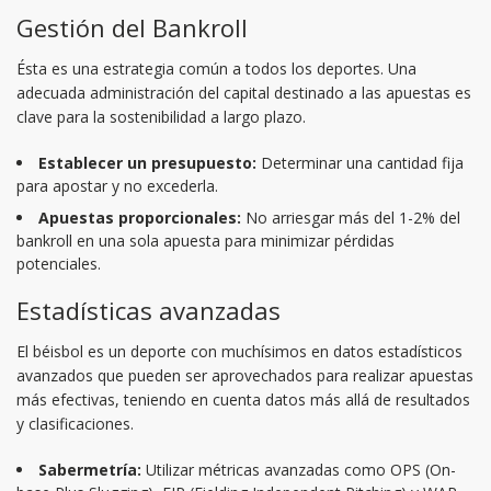
Gestión del Bankroll
Ésta es una estrategia común a todos los deportes. Una
adecuada administración del capital destinado a las apuestas es
clave para la sostenibilidad a largo plazo.​
Establecer un presupuesto:
Determinar una cantidad fija
para apostar y no excederla.
Apuestas proporcionales:
No arriesgar más del 1-2% del
bankroll en una sola apuesta para minimizar pérdidas
potenciales.​
Estadísticas avanzadas
El béisbol es un deporte con muchísimos en datos estadísticos
avanzados que pueden ser aprovechados para realizar apuestas
más efectivas, teniendo en cuenta datos más allá de resultados
y clasificaciones.
Sabermetría:
Utilizar métricas avanzadas como OPS (On-