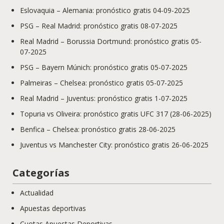
Eslovaquia – Alemania: pronóstico gratis 04-09-2025
PSG – Real Madrid: pronóstico gratis 08-07-2025
Real Madrid – Borussia Dortmund: pronóstico gratis 05-
07-2025
PSG – Bayern Múnich: pronóstico gratis 05-07-2025
Palmeiras – Chelsea: pronóstico gratis 05-07-2025
Real Madrid – Juventus: pronóstico gratis 1-07-2025
Topuria vs Oliveira: pronóstico gratis UFC 317 (28-06-2025)
Benfica – Chelsea: pronóstico gratis 28-06-2025
Juventus vs Manchester City: pronóstico gratis 26-06-2025
Categorías
Actualidad
Apuestas deportivas
Cuotas Apuestas Deportivas