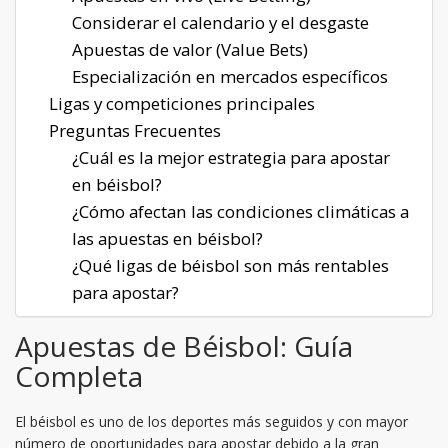
Considerar el calendario y el desgaste
Apuestas de valor (Value Bets)
Especialización en mercados específicos
Ligas y competiciones principales
Preguntas Frecuentes
¿Cuál es la mejor estrategia para apostar
en béisbol?
¿Cómo afectan las condiciones climáticas a
las apuestas en béisbol?
¿Qué ligas de béisbol son más rentables
para apostar?
Apuestas de Béisbol: Guía
Completa
El béisbol es uno de los deportes más seguidos y con mayor
número de oportunidades para apostar debido a la gran