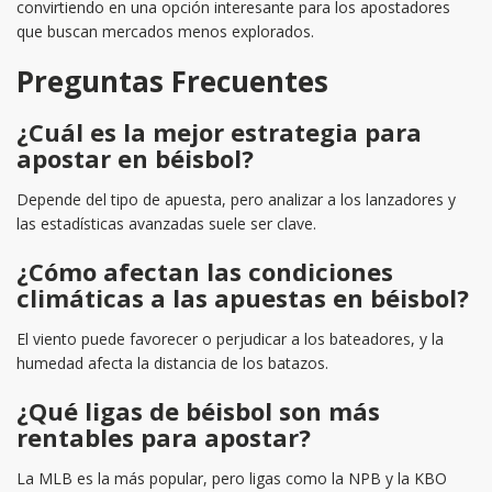
convirtiendo en una opción interesante para los apostadores
que buscan mercados menos explorados.
Preguntas Frecuentes
¿Cuál es la mejor estrategia para
apostar en béisbol?
Depende del tipo de apuesta, pero analizar a los lanzadores y
las estadísticas avanzadas suele ser clave.
¿Cómo afectan las condiciones
climáticas a las apuestas en béisbol?
El viento puede favorecer o perjudicar a los bateadores, y la
humedad afecta la distancia de los batazos.
¿Qué ligas de béisbol son más
rentables para apostar?
La MLB es la más popular, pero ligas como la NPB y la KBO