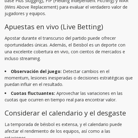
base Plus Slugging), FIP (Fielding Independent Pitching) y WAR
(Wins Above Replacement) para evaluar el verdadero valor de
jugadores y equipos.​
Apuestas en vivo (Live Betting)
Apostar durante el transcurso del partido puede ofrecer
oportunidades únicas. Además, el Beisbol es un deporte con
una excelente cobertura en vivo, con cientos de mercados e
incluso streaming.
Observación del juego:
Detectar cambios en el
momentum, lesiones inesperadas o decisiones estratégicas que
puedan influir en el resultado.​
Cuotas fluctuantes:
Aprovechar las variaciones en las
cuotas que ocurren en tiempo real para encontrar valor.​
Considerar el calendario y el desgaste
La temporada de béisbol es extensa, y el calendario puede
afectar el rendimiento de los equipos, así como a las
rotaciones.