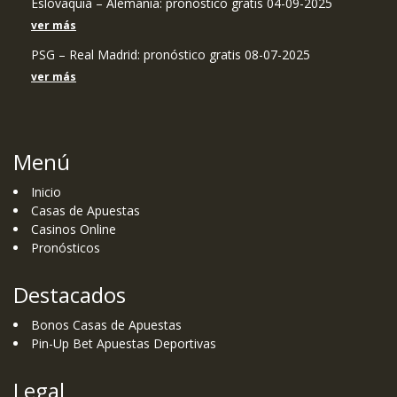
Eslovaquia – Alemania: pronóstico gratis 04-09-2025
ver más
PSG – Real Madrid: pronóstico gratis 08-07-2025
ver más
Menú
Inicio
Casas de Apuestas
Casinos Online
Pronósticos
Destacados
Bonos Casas de Apuestas
Pin-Up Bet Apuestas Deportivas
Legal