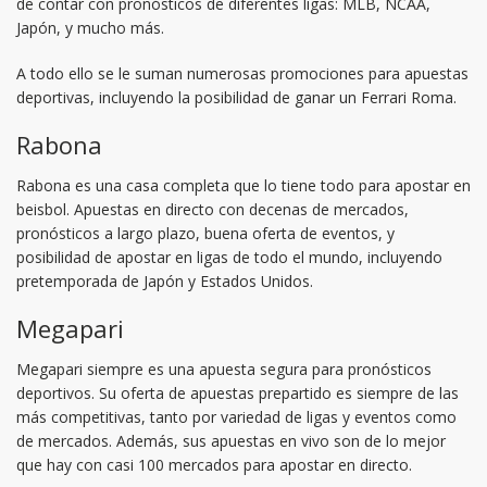
de contar con pronósticos de diferentes ligas: MLB, NCAA,
Japón, y mucho más.
A todo ello se le suman numerosas promociones para apuestas
deportivas, incluyendo la posibilidad de ganar un Ferrari Roma.
Rabona
Rabona es una casa completa que lo tiene todo para apostar en
beisbol. Apuestas en directo con decenas de mercados,
pronósticos a largo plazo, buena oferta de eventos, y
posibilidad de apostar en ligas de todo el mundo, incluyendo
pretemporada de Japón y Estados Unidos.
Megapari
Megapari siempre es una apuesta segura para pronósticos
deportivos. Su oferta de apuestas prepartido es siempre de las
más competitivas, tanto por variedad de ligas y eventos como
de mercados. Además, sus apuestas en vivo son de lo mejor
que hay con casi 100 mercados para apostar en directo.