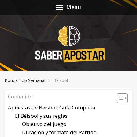
Menu
Bonos Top Semanal
Beisbol
Contenido
Apuestas de Béisbol: Guía Completa
El Béisbol y sus reglas
Objetivo del juego
Duración y formato del Partido