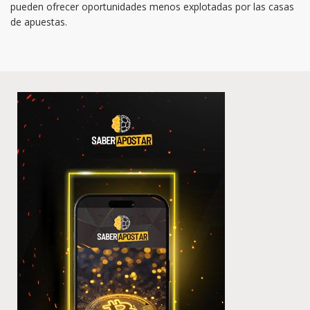
pueden ofrecer oportunidades menos explotadas por las casas
de apuestas.