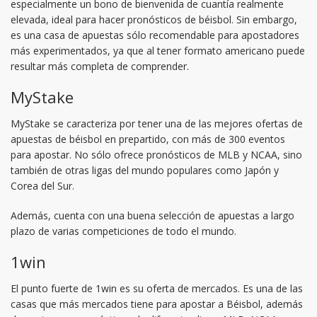
especialmente un bono de bienvenida de cuantía realmente
elevada, ideal para hacer pronósticos de béisbol. Sin embargo,
es una casa de apuestas sólo recomendable para apostadores
más experimentados, ya que al tener formato americano puede
resultar más completa de comprender.
MyStake
MyStake se caracteriza por tener una de las mejores ofertas de
apuestas de béisbol en prepartido, con más de 300 eventos
para apostar. No sólo ofrece pronósticos de MLB y NCAA, sino
también de otras ligas del mundo populares como Japón y
Corea del Sur.
Además, cuenta con una buena selección de apuestas a largo
plazo de varias competiciones de todo el mundo.
1win
El punto fuerte de 1win es su oferta de mercados. Es una de las
casas que más mercados tiene para apostar a Béisbol, además