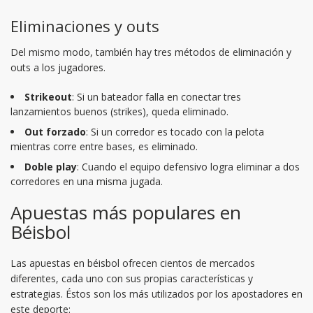
Eliminaciones y outs
Del mismo modo, también hay tres métodos de eliminación y
outs a los jugadores.
Strikeout
: Si un bateador falla en conectar tres
lanzamientos buenos (strikes), queda eliminado.
Out forzado
: Si un corredor es tocado con la pelota
mientras corre entre bases, es eliminado.
Doble play
: Cuando el equipo defensivo logra eliminar a dos
corredores en una misma jugada.
Apuestas más populares en
Béisbol
Las apuestas en béisbol ofrecen cientos de mercados
diferentes, cada uno con sus propias características y
estrategias. Éstos son los más utilizados por los apostadores en
este deporte: