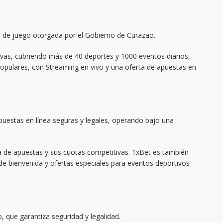
a de juego otorgada por el Gobierno de Curazao.
vas, cubriendo más de 40 deportes y 1000 eventos diarios,
opulares, con Streaming en vivo y una oferta de apuestas en
uestas en línea seguras y legales, operando bajo una
a de apuestas y sus cuotas competitivas. 1xBet es también
e bienvenida y ofertas especiales para eventos deportivos
, que garantiza seguridad y legalidad.