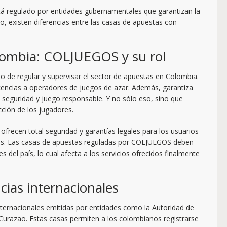
á regulado por entidades gubernamentales que garantizan la
, existen diferencias entre las casas de apuestas con
lombia: COLJUEGOS y su rol
 de regular y supervisar el sector de apuestas en Colombia.
cencias a operadores de juegos de azar. Además, garantiza
seguridad y juego responsable. Y no sólo eso, sino que
ción de los jugadores.
frecen total seguridad y garantías legales para los usuarios
tes. Las casas de apuestas reguladas por COLJUEGOS deben
s del país, lo cual afecta a los servicios ofrecidos finalmente
cias internacionales
ternacionales emitidas por entidades como la Autoridad de
Curazao. Estas casas permiten a los colombianos registrarse