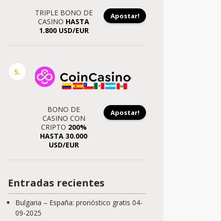
TRIPLE BONO DE
Apostar!
CASINO
HASTA
1.800 USD/EUR
5.
BONO DE
Apostar!
CASINO CON
CRIPTO
200%
HASTA 30.000
USD/EUR
Entradas recientes
Bulgaria – España: pronóstico gratis 04-
09-2025