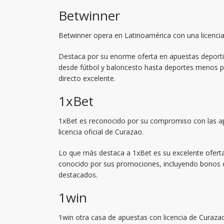
Betwinner
Betwinner opera en Latinoamérica con una licenci
Destaca por su enorme oferta en apuestas deporti
desde fútbol y baloncesto hasta deportes menos p
directo excelente.
1xBet
1xBet es reconocido por su compromiso con las ap
licencia oficial de Curazao.
Lo que más destaca a 1xBet es su excelente ofert
conocido por sus promociones, incluyendo bonos d
destacados.
1win
1win otra casa de apuestas con licencia de Curazao