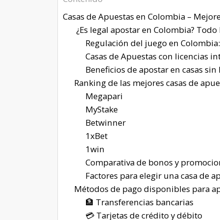
Casas de Apuestas en Colombia – Mejore
¿Es legal apostar en Colombia? Todo 
Regulación del juego en Colombia
Casas de Apuestas con licencias in
Beneficios de apostar en casas sin l
Ranking de las mejores casas de apu
Megapari
MyStake
Betwinner
1xBet
1win
Comparativa de bonos y promocio
Factores para elegir una casa de 
Métodos de pago disponibles para a
🏦 Transferencias bancarias
💳 Tarjetas de crédito y débito