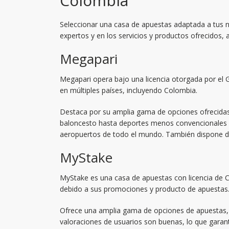
Colombia
Seleccionar una casa de apuestas adaptada a tus n
expertos y en los servicios y productos ofrecidos,
Megapari
Megapari opera bajo una licencia otorgada por el G
en múltiples países, incluyendo Colombia.
Destaca por su amplia gama de opciones ofrecidas
baloncesto hasta deportes menos convencionales c
aeropuertos de todo el mundo. También dispone de
MyStake
MyStake es una casa de apuestas con licencia de
debido a sus promociones y producto de apuestas
Ofrece una amplia gama de opciones de apuestas, i
valoraciones de usuarios son buenas, lo que garan