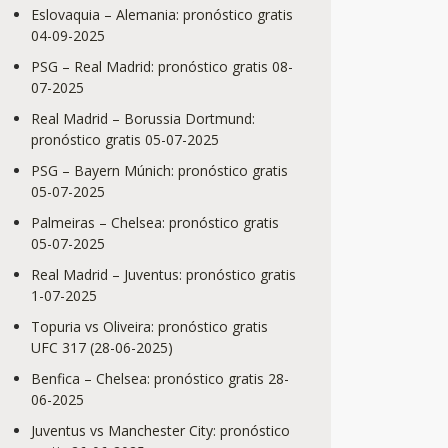
Eslovaquia – Alemania: pronóstico gratis
04-09-2025
PSG – Real Madrid: pronóstico gratis 08-
07-2025
Real Madrid – Borussia Dortmund:
pronóstico gratis 05-07-2025
PSG – Bayern Múnich: pronóstico gratis
05-07-2025
Palmeiras – Chelsea: pronóstico gratis
05-07-2025
Real Madrid – Juventus: pronóstico gratis
1-07-2025
Topuria vs Oliveira: pronóstico gratis
UFC 317 (28-06-2025)
Benfica – Chelsea: pronóstico gratis 28-
06-2025
Juventus vs Manchester City: pronóstico