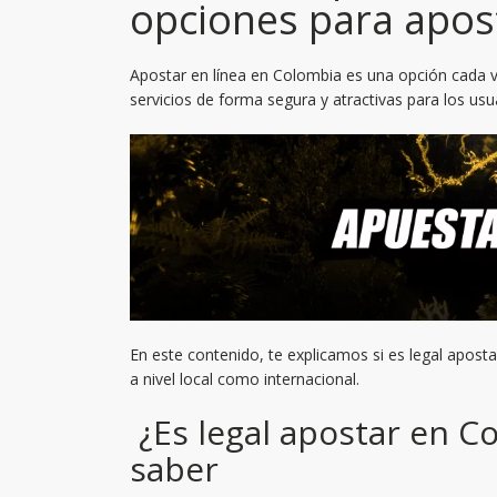
opciones para apos
Apostar en línea en Colombia es una opción cada 
servicios de forma segura y atractivas para los us
En este contenido, te explicamos si es legal apost
a nivel local como internacional.
¿Es legal apostar en C
saber