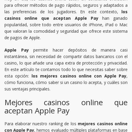
para ofrecer métodos de pago rápidos, seguros y adaptados a
las preferencias de los jugadores. En este contexto,
los
casinos online que aceptan Apple Pay
han ganado
popularidad, sobre todo entre usuarios de iPhone, iPad o Mac
que valoran la comodidad y seguridad que ofrece este sistema
de pagos de Apple.
Apple Pay
permite hacer depósitos de manera casi
instantánea, sin necesidad de compartir datos bancarios con el
casino, lo que añade una capa extra de protección y privacidad.
En este artículo te contamos todo lo que necesitas saber sobre
esta opción:
los mejores casinos online con Apple Pay
,
cómo funciona, cómo saber si un casino lo acepta, y cuáles son
sus ventajas principales.
Mejores casinos online que
aceptan Apple Pay
Para elaborar nuestro ranking de los
mejores casinos online
con Apple Pay
, hemos evaluado múltiples plataformas en base