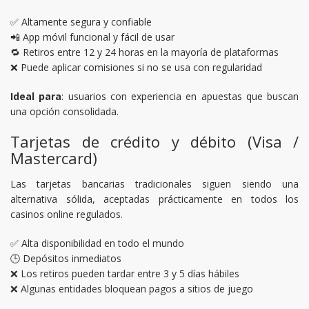
✅ Altamente segura y confiable
📲 App móvil funcional y fácil de usar
🔁 Retiros entre 12 y 24 horas en la mayoría de plataformas
❌ Puede aplicar comisiones si no se usa con regularidad
Ideal para
: usuarios con experiencia en apuestas que buscan
una opción consolidada.
Tarjetas de crédito y débito (Visa /
Mastercard)
Las tarjetas bancarias tradicionales siguen siendo una
alternativa sólida, aceptadas prácticamente en todos los
casinos online regulados.
✅ Alta disponibilidad en todo el mundo
🕒 Depósitos inmediatos
❌ Los retiros pueden tardar entre 3 y 5 días hábiles
❌ Algunas entidades bloquean pagos a sitios de juego