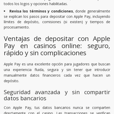
todos los logos y opciones habilitadas.
Revisa los términos y condiciones
, donde generalmente
se explican los pasos para depositar con Apple Pay, incluyendo
límites de depósito, comisiones (si existen) y tiempos de
procesamiento.
Ventajas de depositar con Apple
Pay en casinos online: seguro,
rápido y sin complicaciones
Apple Pay es una excelente opción para jugadores que buscan
una experiencia fluida, segura y sin tener que introducir
manualmente datos financieros cada vez que hacen un
depósito.
Seguridad avanzada y sin compartir
datos bancarios
Con Apple Pay, tus datos bancarios nunca se comparten
directamente con el casino. Las transacciones se verifican