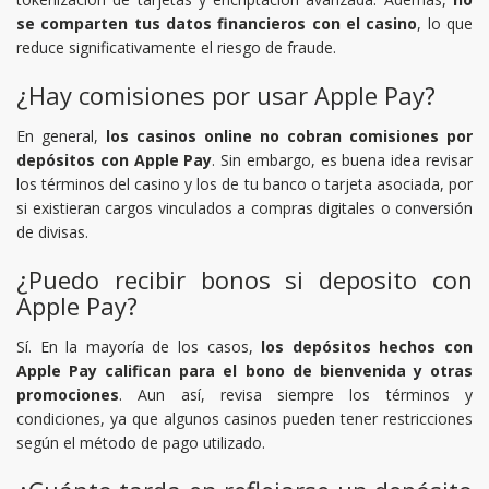
se comparten tus datos financieros con el casino
, lo que
reduce significativamente el riesgo de fraude.
¿Hay comisiones por usar Apple Pay?
En general,
los casinos online no cobran comisiones por
depósitos con Apple Pay
. Sin embargo, es buena idea revisar
los términos del casino y los de tu banco o tarjeta asociada, por
si existieran cargos vinculados a compras digitales o conversión
de divisas.
¿Puedo recibir bonos si deposito con
Apple Pay?
Sí. En la mayoría de los casos,
los depósitos hechos con
Apple Pay califican para el bono de bienvenida y otras
promociones
. Aun así, revisa siempre los términos y
condiciones, ya que algunos casinos pueden tener restricciones
según el método de pago utilizado.