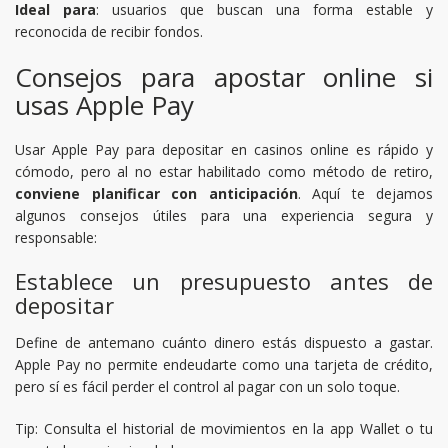
Ideal para
: usuarios que buscan una forma estable y
reconocida de recibir fondos.
Consejos para apostar online si
usas Apple Pay
Usar Apple Pay para depositar en casinos online es rápido y
cómodo, pero al no estar habilitado como método de retiro,
conviene planificar con anticipación
. Aquí te dejamos
algunos consejos útiles para una experiencia segura y
responsable:
Establece un presupuesto antes de
depositar
Define de antemano cuánto dinero estás dispuesto a gastar.
Apple Pay no permite endeudarte como una tarjeta de crédito,
pero sí es fácil perder el control al pagar con un solo toque.
Tip: Consulta el historial de movimientos en la app Wallet o tu