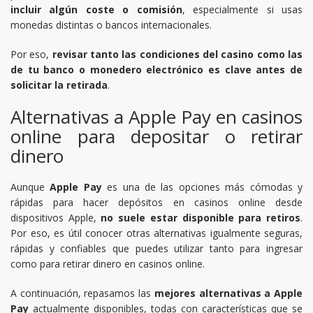
incluir algún coste o comisión
, especialmente si usas
monedas distintas o bancos internacionales.
Por eso,
revisar tanto las condiciones del casino como las
de tu banco o monedero electrónico es clave antes de
solicitar la retirada
.
Alternativas a Apple Pay en casinos
online para depositar o retirar
dinero
Aunque
Apple Pay
es una de las opciones más cómodas y
rápidas para hacer depósitos en casinos online desde
dispositivos Apple,
no suele estar disponible para retiros
.
Por eso, es útil conocer otras alternativas igualmente seguras,
rápidas y confiables que puedes utilizar tanto para ingresar
como para retirar dinero en casinos online.
A continuación, repasamos las
mejores alternativas a Apple
Pay
actualmente disponibles, todas con características que se