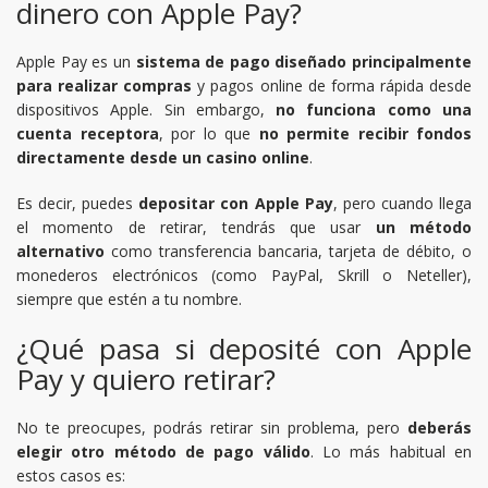
dinero con Apple Pay?
Apple Pay es un
sistema de pago diseñado principalmente
para realizar compras
y pagos online de forma rápida desde
dispositivos Apple. Sin embargo,
no funciona como una
cuenta receptora
, por lo que
no permite recibir fondos
directamente desde un casino online
.
Es decir, puedes
depositar con Apple Pay
, pero cuando llega
el momento de retirar, tendrás que usar
un método
alternativo
como transferencia bancaria, tarjeta de débito, o
monederos electrónicos (como PayPal, Skrill o Neteller),
siempre que estén a tu nombre.
¿Qué pasa si deposité con Apple
Pay y quiero retirar?
No te preocupes, podrás retirar sin problema, pero
deberás
elegir otro método de pago válido
. Lo más habitual en
estos casos es: