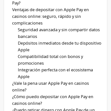
Pay?
Ventajas de depositar con Apple Pay en
casinos online: seguro, rápido y sin
complicaciones
Seguridad avanzada y sin compartir datos
bancarios
Depósitos inmediatos desde tu dispositivo
Apple
Compatibilidad total con bonos y
promociones
Integración perfecta con el ecosistema
Apple
¿Vale la pena usar Apple Pay en casinos
online?
¿Cómo puedo depositar con Apple Pay en
casinos online?
¿Puedo retirar dinero con Apple Pay de un