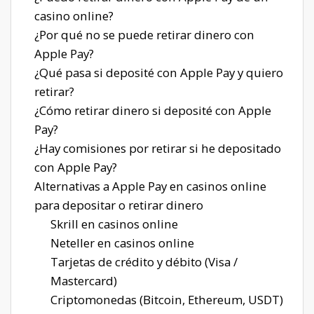
casino online?
¿Por qué no se puede retirar dinero con
Apple Pay?
¿Qué pasa si deposité con Apple Pay y quiero
retirar?
¿Cómo retirar dinero si deposité con Apple
Pay?
¿Hay comisiones por retirar si he depositado
con Apple Pay?
Alternativas a Apple Pay en casinos online
para depositar o retirar dinero
Skrill en casinos online
Neteller en casinos online
Tarjetas de crédito y débito (Visa /
Mastercard)
Criptomonedas (Bitcoin, Ethereum, USDT)