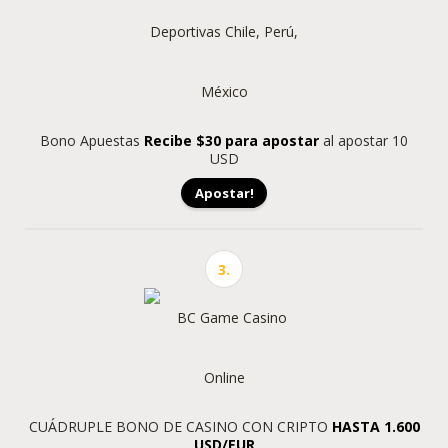
Bono Apuestas
Recibe $30 para apostar
al apostar 10
USD
Apostar!
3.
CUÁDRUPLE BONO DE CASINO CON CRIPTO
HASTA 1.600
USD/EUR