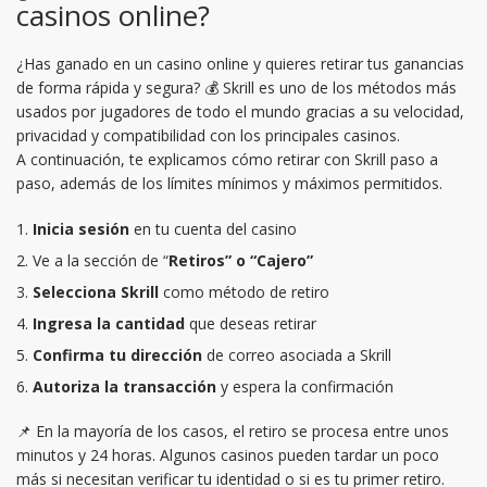
casinos online?
¿Has ganado en un casino online y quieres retirar tus ganancias
de forma rápida y segura? 💰 Skrill es uno de los métodos más
usados por jugadores de todo el mundo gracias a su velocidad,
privacidad y compatibilidad con los principales casinos.
A continuación, te explicamos cómo retirar con Skrill paso a
paso, además de los límites mínimos y máximos permitidos.
Inicia sesión
en tu cuenta del casino
Ve a la sección de “
Retiros” o “Cajero”
Selecciona Skrill
como método de retiro
Ingresa la cantidad
que deseas retirar
Confirma tu dirección
de correo asociada a Skrill
Autoriza la transacción
y espera la confirmación
📌 En la mayoría de los casos, el retiro se procesa entre unos
minutos y 24 horas. Algunos casinos pueden tardar un poco
más si necesitan verificar tu identidad o si es tu primer retiro.