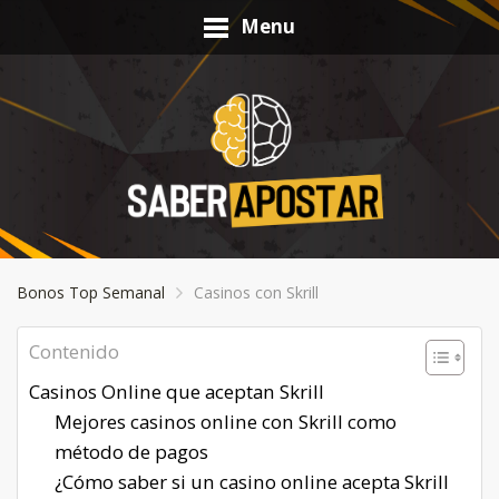
Menu
Bonos Top Semanal
Casinos con Skrill
Contenido
Casinos Online que aceptan Skrill
Mejores casinos online con Skrill como
método de pagos
¿Cómo saber si un casino online acepta Skrill