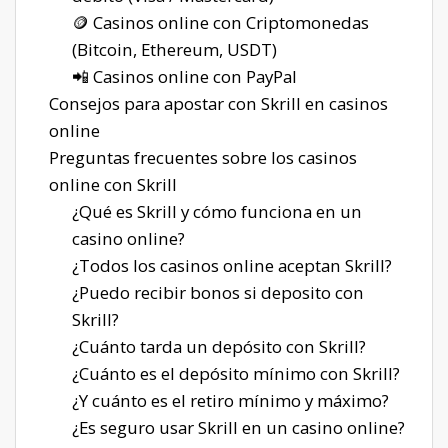
🪙 Casinos online con Criptomonedas
(Bitcoin, Ethereum, USDT)
📲 Casinos online con PayPal
Consejos para apostar con Skrill en casinos
online
Preguntas frecuentes sobre los casinos
online con Skrill
¿Qué es Skrill y cómo funciona en un
casino online?
¿Todos los casinos online aceptan Skrill?
¿Puedo recibir bonos si deposito con
Skrill?
¿Cuánto tarda un depósito con Skrill?
¿Cuánto es el depósito mínimo con Skrill?
¿Y cuánto es el retiro mínimo y máximo?
¿Es seguro usar Skrill en un casino online?