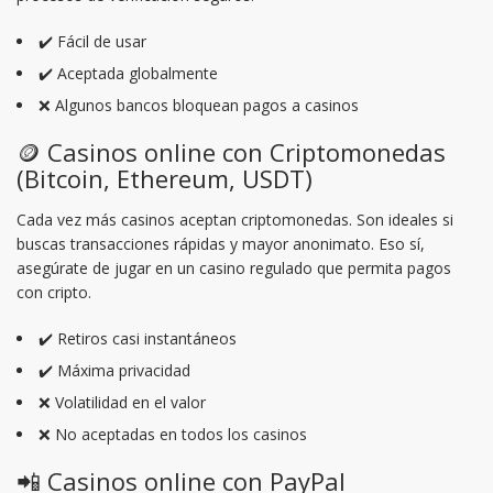
✔️ Fácil de usar
✔️ Aceptada globalmente
❌ Algunos bancos bloquean pagos a casinos
🪙 Casinos online con Criptomonedas
(Bitcoin, Ethereum, USDT)
Cada vez más casinos aceptan criptomonedas. Son ideales si
buscas transacciones rápidas y mayor anonimato. Eso sí,
asegúrate de jugar en un casino regulado que permita pagos
con cripto.
✔️ Retiros casi instantáneos
✔️ Máxima privacidad
❌ Volatilidad en el valor
❌ No aceptadas en todos los casinos
📲 Casinos online con PayPal