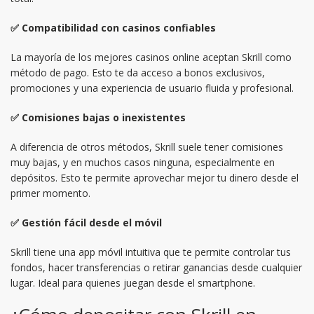
✅ Compatibilidad con casinos confiables
La mayoría de los mejores casinos online aceptan Skrill como
método de pago. Esto te da acceso a bonos exclusivos,
promociones y una experiencia de usuario fluida y profesional.
✅ Comisiones bajas o inexistentes
A diferencia de otros métodos, Skrill suele tener comisiones
muy bajas, y en muchos casos ninguna, especialmente en
depósitos. Esto te permite aprovechar mejor tu dinero desde el
primer momento.
✅ Gestión fácil desde el móvil
Skrill tiene una app móvil intuitiva que te permite controlar tus
fondos, hacer transferencias o retirar ganancias desde cualquier
lugar. Ideal para quienes juegan desde el smartphone.