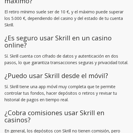
máximo?
El retiro mínimo suele ser de 10 €, y el máximo puede superar
los 5.000 €, dependiendo del casino y del estado de tu cuenta
Skrill.
¿Es seguro usar Skrill en un casino
online?
Sí. Skrill cuenta con cifrado de datos y autenticación en dos
pasos, lo que garantiza transacciones seguras y privacidad total.
¿Puedo usar Skrill desde el móvil?
Sí. Skrill tiene una app móvil muy completa que te permite
controlar tus fondos, hacer depósitos o retiros y revisar tu
historial de pagos en tiempo real.
¿Cobra comisiones usar Skrill en
casinos?
En general, los depósitos con Skrill no tienen comisión, pero