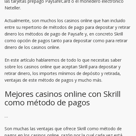
las tarjetas prepago PaysafeCard o el monedero electrónico
Neteller.
Actualmente, son muchos los casinos online que han incluido
entre su repertorio de métodos de pago para depositar y retirar
dinero los métodos de pago de Paysafe y, en concreto Skrill
como opción de pagos tanto para depositar como para retirar
dinero de los casinos online.
En este artículo hablaremos de todo lo que necesitas saber
sobre los casinos online que aceptan Skrill para depositar y
retirar dinero, los importes mínimos de depósito y retirada,
ventajas de este método de pagos y mucho más.
Mejores casinos online con Skrill
como método de pagos
…
Son muchas las ventajas que ofrece Skrill como método de
pagos en los casinos online, razón por la cual cada vez está