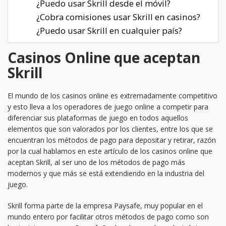
¿Puedo usar Skrill desde el móvil?
¿Cobra comisiones usar Skrill en casinos?
¿Puedo usar Skrill en cualquier país?
Casinos Online que aceptan
Skrill
El mundo de los casinos online es extremadamente competitivo
y esto lleva a los operadores de juego online a competir para
diferenciar sus plataformas de juego en todos aquellos
elementos que son valorados por los clientes, entre los que se
encuentran los métodos de pago para depositar y retirar, razón
por la cual hablamos en este artículo de los casinos online que
aceptan Skrill, al ser uno de los métodos de pago más
modernos y que más se está extendiendo en la industria del
juego.
Skrill forma parte de la empresa Paysafe, muy popular en el
mundo entero por facilitar otros métodos de pago como son