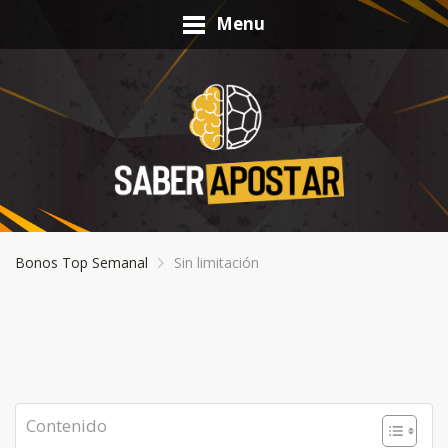
Menu
Bonos Top Semanal
Sin limitación
Contenido