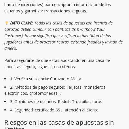
barra de direcciones) para encriptar la información de los
usuarios y garantizar transacciones seguras.
DATO CLAVE
: Todas las casas de apuestas con licencia de
Curazao deben cumplir con políticas de KYC (Know Your
Customer), lo que significa que verifican la identidad de los
jugadores antes de procesar retiros, evitando fraudes y lavado de
dinero.
Para asegurarte de que estás apostando en una casa de
apuestas segura, sigue estos criterios:
1. Verifica su licencia: Curazao o Malta.
2. Métodos de pago seguros: Tarjetas, monederos
electrónicos, criptomonedas…
3. Opiniones de usuarios: Reddit, Trustpilot, foros
4. Seguridad: certificado SSL, atención al cliente
Riesgos en las casas de apuestas sin