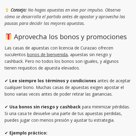
Consejo:
No hagas apuestas en vivo por impulso. Observa
cómo se desarrolla el partido antes de apostar y aprovecha las
pausas para decidir las mejores apuestas.
Aprovecha los bonos y promociones
Las casas de apuestas con licencia de Curazao ofrecen
suculentos
bonos de bienvenida
, apuestas sin riesgo y
cashback. Pero no todos los bonos son iguales, y algunos
tienen requisitos de apuesta elevados.
✔
Lee siempre los términos y condiciones
antes de aceptar
cualquier bono. Muchas casas de apuestas exigen apostar el
bono varias veces antes de poder retirar las ganancias.
✔
Usa bonos sin riesgo y cashback
para minimizar pérdidas.
Si una casa te devuelve una parte de tus apuestas perdidas,
puedes jugar con menos presión y ajustar tu estrategia.
✔
Ejemplo práctico: