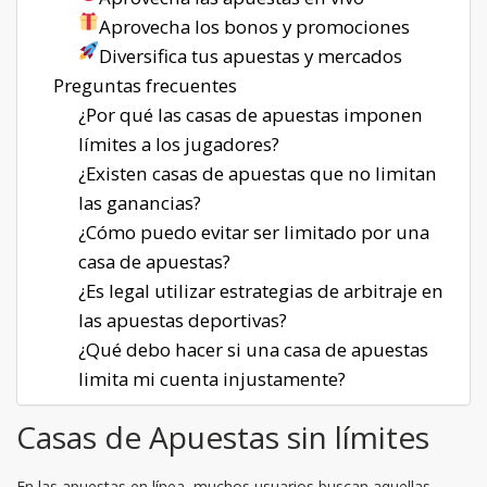
Aprovecha los bonos y promociones
Diversifica tus apuestas y mercados
Preguntas frecuentes
¿Por qué las casas de apuestas imponen
límites a los jugadores?
¿Existen casas de apuestas que no limitan
las ganancias?
¿Cómo puedo evitar ser limitado por una
casa de apuestas?
¿Es legal utilizar estrategias de arbitraje en
las apuestas deportivas?
¿Qué debo hacer si una casa de apuestas
limita mi cuenta injustamente?
Casas de Apuestas sin límites
En las apuestas en línea, muchos usuarios buscan aquellas