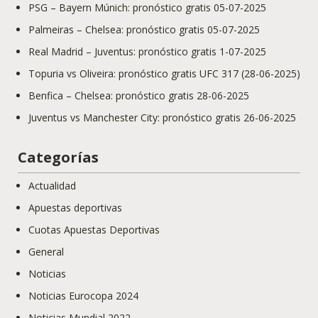
PSG – Bayern Múnich: pronóstico gratis 05-07-2025
Palmeiras – Chelsea: pronóstico gratis 05-07-2025
Real Madrid – Juventus: pronóstico gratis 1-07-2025
Topuria vs Oliveira: pronóstico gratis UFC 317 (28-06-2025)
Benfica – Chelsea: pronóstico gratis 28-06-2025
Juventus vs Manchester City: pronóstico gratis 26-06-2025
Categorías
Actualidad
Apuestas deportivas
Cuotas Apuestas Deportivas
General
Noticias
Noticias Eurocopa 2024
Noticias Mundial 2022