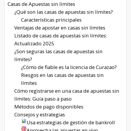
Casas de Apuestas sin límites
¿Qué son las casas de apuestas sin límites?
Características principales
Ventajas de apostar en casas sin límites
Listado de casas de apuestas sin límites:
Actualizado 2025
¿Son seguras las casas de apuestas sin
límites?
¿Cómo de fiable es la licencia de Curazao?
Riesgos en las casas de apuestas sin
límites
Cómo registrarse en una casa de apuestas sin
límites: Guía paso a paso
Métodos de pago disponibles
Consejos y estrategias
Usa estrategias de gestión de bankroll
Aprovecha las apuestas en vivo