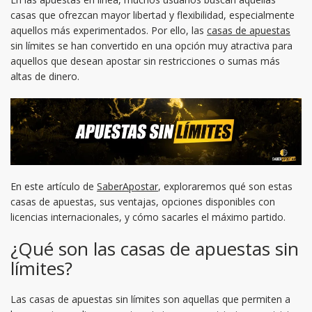
casas que ofrezcan mayor libertad y flexibilidad, especialmente
aquellos más experimentados. Por ello, las
casas de apuestas
sin límites se han convertido en una opción muy atractiva para
aquellos que desean apostar sin restricciones o sumas más
altas de dinero.
En este artículo de
SaberApostar
, exploraremos qué son estas
casas de apuestas, sus ventajas, opciones disponibles con
licencias internacionales, y cómo sacarles el máximo partido.
¿Qué son las casas de apuestas sin
límites?
Las casas de apuestas sin límites son aquellas que permiten a