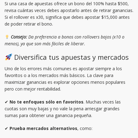
Si una casa de apuestas ofrece un bono del 100% hasta $500,
revisa cuántas veces debes apostarlo antes de retirar ganancias.
Si el rollover es x30, significa que debes apostar $15,000 antes
de poder retirar el bono.
Consejo:
Da preferencia a bonos con rollovers bajos (x10 o
menos), ya que son más fáciles de liberar.
Diversifica tus apuestas y mercados
Uno de los errores más comunes es apostar siempre a los
favoritos o a los mercados más básicos. La clave para
maximizar ganancias es explorar opciones menos populares
pero con mejor rentabilidad.
✔
No te enfoques sólo en favoritos
. Muchas veces las
cuotas son muy bajas y no vale la pena arriesgar grandes
sumas para obtener una ganancia pequeña.
✔
Prueba mercados alternativos
, como: