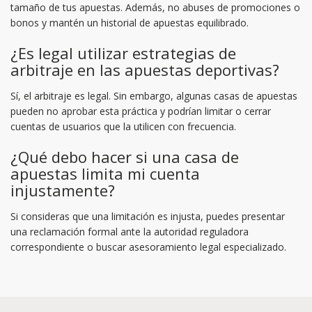
tamaño de tus apuestas. Además, no abuses de promociones o
bonos y mantén un historial de apuestas equilibrado.
¿Es legal utilizar estrategias de
arbitraje en las apuestas deportivas?
Sí, el arbitraje es legal. Sin embargo, algunas casas de apuestas
pueden no aprobar esta práctica y podrían limitar o cerrar
cuentas de usuarios que la utilicen con frecuencia. ​
¿Qué debo hacer si una casa de
apuestas limita mi cuenta
injustamente?
Si consideras que una limitación es injusta, puedes presentar
una reclamación formal ante la autoridad reguladora
correspondiente o buscar asesoramiento legal especializado.