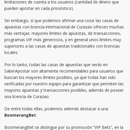
limitaciones de cuenta a los usuarios (cantidad de dinero que
pueden apostar en cada pronóstico).
Sin embargo, sí que podemos afirmar una cosa: las casas de
apuestas con licencia internacional de Curazao ofrecen muchas
más ventajas: mayores límites de apuestas, de transacciones,
programas VIP más generosos, y en general unos límites muy
superiores a las casas de apuestas tradicionales con licencias
locales.
Por lo tanto, todas las casas de apuestas que verás en
SaberApostar son altamente recomendables para usuarios que
buscan los mayores límites posibles, ya que todas han sido
verificadas por nuestro equipo para garantizar que permiten las
mayores apuestas y transacciones posibles, además de poseer
una licencia de Curazao.
De entre todas ellas, podemos además destacar a una:
BoomerangBet
.
BoomerangBet se distingue por su promoción “VIP Bets”, en la