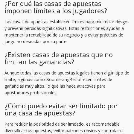
¿Por qué las casas de apuestas
imponen límites a los jugadores?
Las casas de apuestas establecen límites para minimizar riesgos
y prevenir pérdidas significativas. Estas restricciones ayudan a
mantener la rentabilidad de su negocio y a evitar prácticas de
juego no deseadas por su parte.
¿Existen casas de apuestas que no
limitan las ganancias?
Aunque todas las casas de apuestas legales tienen algún tipo de
límite, algunas como BoomerangBet ofrecen límites de
ganancias muy altos, lo que las hace atractivas para
apostadores profesionales.
¿Cómo puedo evitar ser limitado por
una casa de apuestas?
Para reducir la posibilidad de ser limitado, es recomendable
diversificar tus apuestas, evitar patrones obvios y controlar el