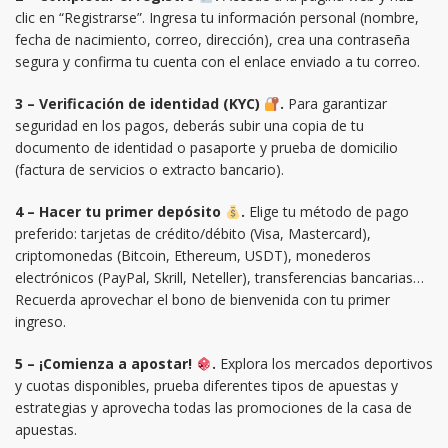
clic en “Registrarse”. Ingresa tu información personal (nombre,
fecha de nacimiento, correo, dirección), crea una contraseña
segura y confirma tu cuenta con el enlace enviado a tu correo.
3 – Verificación de identidad (KYC)
.
Para garantizar
seguridad en los pagos, deberás subir una copia de tu
documento de identidad o pasaporte y prueba de domicilio
(factura de servicios o extracto bancario).
4 – Hacer tu primer depósito
.
Elige tu método de pago
preferido: tarjetas de crédito/débito (Visa, Mastercard),
criptomonedas (Bitcoin, Ethereum, USDT), monederos
electrónicos (PayPal, Skrill, Neteller), transferencias bancarias…
Recuerda aprovechar el bono de bienvenida con tu primer
ingreso.
5 – ¡Comienza a apostar!
.
Explora los mercados deportivos
y cuotas disponibles, prueba diferentes tipos de apuestas y
estrategias y aprovecha todas las promociones de la casa de
apuestas.