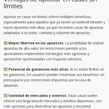
límites
Apostar en casas sin límites ofrece múltiples beneficios,
especialmente para aquellos que ya tienen un bankroll elevado y
hacen apuestas más altas, ya que necesitan casas de apuestas
adaptadas a su estilo, cantidad y volumen de apuestas.
Mayor libertad en las apuestas.
La posibilidad de realizar
apuestas de alto valor sin restricciones permite a los
apostadores implementar estrategias más agresivas y
aprovechar oportunidades con mayores retornos.​
Potencial de ganancias más altas
. Al no existir límites en
las ganancias, los usuarios pueden maximizar sus beneficios sin
preocuparse por restricciones impuestas por la casa de
apuestas.​
Variedad de mercados y eventos
. Estas casas suelen
ofrecer una larga lista de mercados y eventos deportivos, con
más opciones para diversificar las apuestas y encontrar