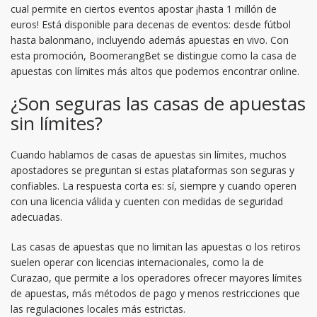
cual permite en ciertos eventos apostar ¡hasta 1 millón de
euros! Está disponible para decenas de eventos: desde fútbol
hasta balonmano, incluyendo además apuestas en vivo. Con
esta promoción, BoomerangBet se distingue como la casa de
apuestas con límites más altos que podemos encontrar online.
¿Son seguras las casas de apuestas
sin límites?
Cuando hablamos de casas de apuestas sin límites, muchos
apostadores se preguntan si estas plataformas son seguras y
confiables. La respuesta corta es: sí, siempre y cuando operen
con una licencia válida y cuenten con medidas de seguridad
adecuadas.
Las casas de apuestas que no limitan las apuestas o los retiros
suelen operar con licencias internacionales, como la de
Curazao, que permite a los operadores ofrecer mayores límites
de apuestas, más métodos de pago y menos restricciones que
las regulaciones locales más estrictas.