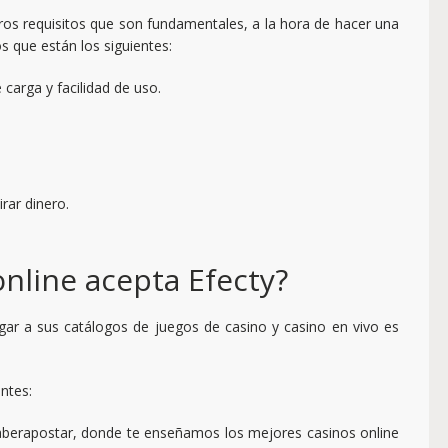
ros requisitos que son fundamentales, a la hora de hacer una
os que están los siguientes:
 carga y facilidad de uso.
rar dinero.
online acepta Efecty?
ugar a sus catálogos de juegos de casino y casino en vivo es
ntes:
berapostar, donde te enseñamos los mejores casinos online