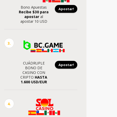
Bono Apuestas
Apostar!
Recibe $30 para
apostar
al
apostar 10 USD
3.
CUÁDRUPLE
Apostar!
BONO DE
CASINO CON
CRIPTO
HASTA
1.600 USD/EUR
4.