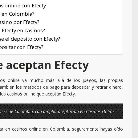
s online con Efecty
y en Colombia?
asino por Efecty?
 Efecty en casinos?
e el depósito con Efecty?
ositar con Efecty?
e aceptan Efecty
nos online va mucho más allá de los juegos, las propias
ambién los métodos de pago para depositar y retirar dinero,
los casinos online que aceptan Efecty.
ares de Colombia, con amplia aceptación en Casinos Online
ar en casinos online en Colombia, seguramente hayas oído