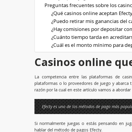
Preguntas frecuentes sobre los casino
¿Qué casinos online aceptan Efect
¿Puedo retirar mis ganancias del c
¿Hay comisiones por depositar con
¿Cuánto tiempo tarda en acreditars
¿Cuál es el monto mínimo para dep
Casinos online qu
La competencia entre las plataformas de casi
plataformas o lo proveedores de juego y abarca t
razón por la cual en este artículo vamos a abordar 
Efecty es uno de los métodos de pago más popul
Si normalmente juegas o estás pensando en jug
hablar del método de pagos Efecty.