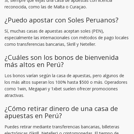
Sí, siempre que elijas una casa de apuestas con licencia
reconocida, como las de Malta o Curaçao.
¿Puedo apostar con Soles Peruanos?
Sí, muchas casas de apuestas aceptan soles (PEN),
especialmente las internacionales con métodos de pago locales
como transferencias bancarias, Skrill y Neteller.
¿Cuáles son los bonos de bienvenida
más altos en Perú?
Los bonos varían según la casa de apuestas, pero algunos de
los más altos superan los 100% hasta $500 o más. Operadores
como 1win, Megapari y 1xbet suelen ofrecer promociones
atractivas.
¿Cómo retirar dinero de una casa de
apuestas en Perú?
Puedes retirar mediante transferencias bancarias, billeteras
electrónicas (Skrill, Neteller) o criptomonedas. El tiempo de