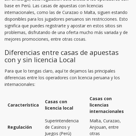
base en Perú. Las casas de apuestas con licencias
internacionales, como las de Curazao o Malta, siguen estando
disponibles para los jugadores peruanos sin restricciones. Esto
significa que puedes registrarte y apostar en estos sitios sin
problemas, disfrutando de una oferta mucho más variada y de
mejores promociones, entre otras cosas.
Diferencias entre casas de apuestas
con y sin licencia Local
Para que lo tengas claro, aquí te dejamos las principales
diferencias entre los operadores con licencia peruana y los
internacionales:
Casas con
Casas con
Característica
licencias
licencia local
internacionales
Superintendencia
Malta, Curazao,
Regulación
de Casinos y
Anjouan, entre
Juegos (Perú)
otras