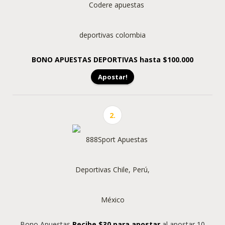
BONO APUESTAS DEPORTIVAS
hasta $100.000
Apostar!
2.
Bono Apuestas
Recibe $30 para apostar
al apostar 10