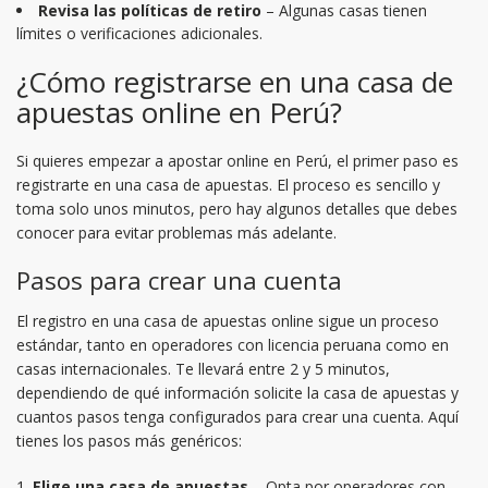
Revisa las políticas de retiro
– Algunas casas tienen
límites o verificaciones adicionales.
¿Cómo registrarse en una casa de
apuestas online en Perú?
Si quieres empezar a apostar online en Perú, el primer paso es
registrarte en una casa de apuestas. El proceso es sencillo y
toma solo unos minutos, pero hay algunos detalles que debes
conocer para evitar problemas más adelante.
Pasos para crear una cuenta
El registro en una casa de apuestas online sigue un proceso
estándar, tanto en operadores con licencia peruana como en
casas internacionales. Te llevará entre 2 y 5 minutos,
dependiendo de qué información solicite la casa de apuestas y
cuantos pasos tenga configurados para crear una cuenta. Aquí
tienes los pasos más genéricos:
Elige una casa de apuestas
– Opta por operadores con