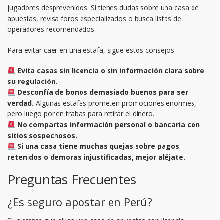
jugadores desprevenidos. Si tienes dudas sobre una casa de
apuestas, revisa foros especializados o busca listas de
operadores recomendados.
Para evitar caer en una estafa, sigue estos consejos:
Evita casas sin licencia o sin información clara sobre
su regulación.
Desconfía de bonos demasiado buenos para ser
verdad.
Algunas estafas prometen promociones enormes,
pero luego ponen trabas para retirar el dinero.
No compartas información personal o bancaria con
sitios sospechosos.
Si una casa tiene muchas quejas sobre pagos
retenidos o demoras injustificadas, mejor aléjate.
Preguntas Frecuentes
¿Es seguro apostar en Perú?