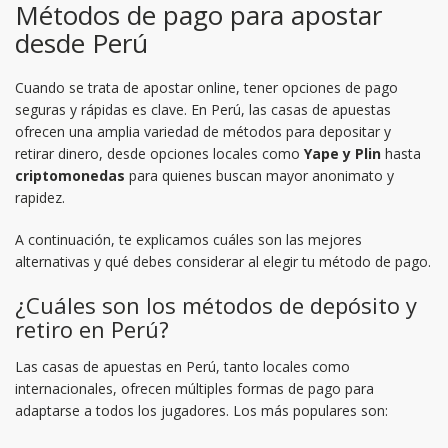
Métodos de pago para apostar
desde Perú
Cuando se trata de apostar online, tener opciones de pago
seguras y rápidas es clave. En Perú, las casas de apuestas
ofrecen una amplia variedad de métodos para depositar y
retirar dinero, desde opciones locales como
Yape y Plin
hasta
criptomonedas
para quienes buscan mayor anonimato y
rapidez.
A continuación, te explicamos cuáles son las mejores
alternativas y qué debes considerar al elegir tu método de pago.
¿Cuáles son los métodos de depósito y
retiro en Perú?
Las casas de apuestas en Perú, tanto locales como
internacionales, ofrecen múltiples formas de pago para
adaptarse a todos los jugadores. Los más populares son: