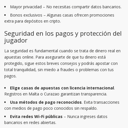
Mayor privacidad – No necesitas compartir datos bancarios.
Bonos exclusivos – Algunas casas ofrecen promociones
extra para depósitos en cripto.
Seguridad en los pagos y protección del
jugador
La seguridad es fundamental cuando se trata de dinero real en
apuestas online. Para asegurarte de que tu dinero está
protegido, sigue estos breves consejos y podrás apostar con
total tranquilidad, sin miedo a fraudes o problemas con tus
pagos.
Elige casas de apuestas con licencia internacional
.
Registros en Malta o Curazao garantizan transparencia.
Usa métodos de pago reconocidos
. Evita transacciones
con medios de pago poco conocidos sin respaldo.
Evita redes Wi-Fi públicas
– Nunca ingreses datos
bancarios en redes abiertas.