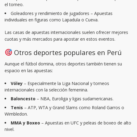
el torneo.
Goleadores y rendimiento de jugadores – Apuestas
individuales en figuras como Lapadula o Cueva.
Las casas de apuestas internacionales suelen ofrecer mejores
cuotas y más mercados para apostar en estos eventos.
Otros deportes populares en Perú
Aunque el fútbol domina, otros deportes también tienen su
espacio en las apuestas:
Vóley
– Especialmente la Liga Nacional y torneos
internacionales con la selección femenina.
Baloncesto
– NBA, Euroliga y ligas sudamericanas.
Tenis
– ATP, WTA y Grand Slams como Roland Garros o
Wimbledon.
MMA y Boxeo
– Apuestas en UFC y peleas de boxeo de alto
nivel.