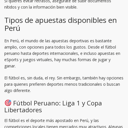
Si quieres evitar retrasos, asegúrate de subir documentos
nítidos y con la información bien visible.
Tipos de apuestas disponibles en
Perú
En Perú, el mundo de las apuestas deportivas es bastante
amplio, con opciones para todos los gustos. Desde el fútbol
peruano hasta deportes internacionales, e incluso apuestas en
eSports y juegos virtuales, hay muchas formas de jugar y
ganar.
El fútbol es, sin duda, el rey. Sin embargo, también hay opciones
para quienes prefieren deportes menos tradicionales o buscan
algo diferente.
Fútbol Peruano: Liga 1 y Copa
Libertadores
El fútbol es el deporte más apostado en Perú, y las
competiciones locales tienen mercados muy atractivos. Algunas