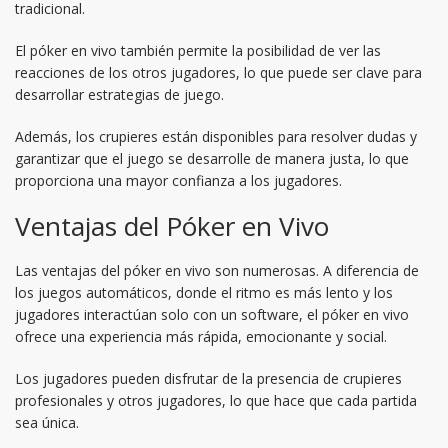
tradicional.
El póker en vivo también permite la posibilidad de ver las
reacciones de los otros jugadores, lo que puede ser clave para
desarrollar estrategias de juego.
Además, los crupieres están disponibles para resolver dudas y
garantizar que el juego se desarrolle de manera justa, lo que
proporciona una mayor confianza a los jugadores.
Ventajas del Póker en Vivo
Las ventajas del póker en vivo son numerosas. A diferencia de
los juegos automáticos, donde el ritmo es más lento y los
jugadores interactúan solo con un software, el póker en vivo
ofrece una experiencia más rápida, emocionante y social.
Los jugadores pueden disfrutar de la presencia de crupieres
profesionales y otros jugadores, lo que hace que cada partida
sea única.