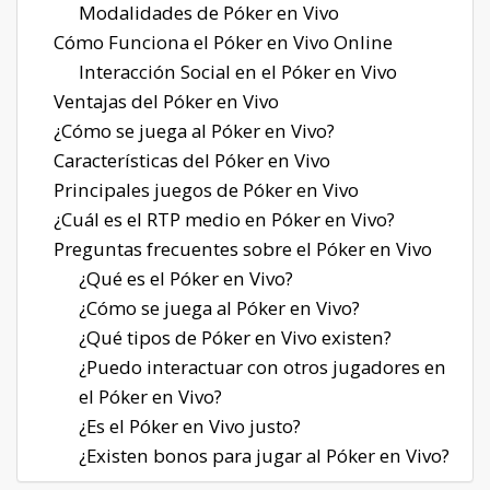
Modalidades de Póker en Vivo
Cómo Funciona el Póker en Vivo Online
Interacción Social en el Póker en Vivo
Ventajas del Póker en Vivo
¿Cómo se juega al Póker en Vivo?
Características del Póker en Vivo
Principales juegos de Póker en Vivo
¿Cuál es el RTP medio en Póker en Vivo?
Preguntas frecuentes sobre el Póker en Vivo
¿Qué es el Póker en Vivo?
¿Cómo se juega al Póker en Vivo?
¿Qué tipos de Póker en Vivo existen?
¿Puedo interactuar con otros jugadores en
el Póker en Vivo?
¿Es el Póker en Vivo justo?
¿Existen bonos para jugar al Póker en Vivo?