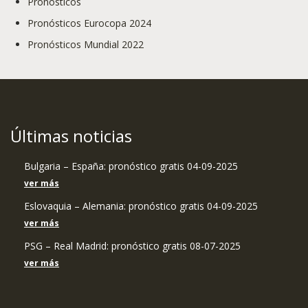
Pronósticos
Pronósticos Eurocopa 2024
Pronósticos Mundial 2022
Últimas noticias
Bulgaria – España: pronóstico gratis 04-09-2025
ver más
Eslovaquia – Alemania: pronóstico gratis 04-09-2025
ver más
PSG – Real Madrid: pronóstico gratis 08-07-2025
ver más