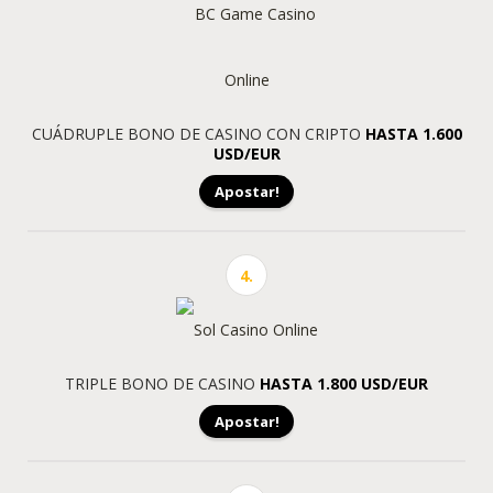
CUÁDRUPLE BONO DE CASINO CON CRIPTO
HASTA 1.600
USD/EUR
Apostar!
4.
TRIPLE BONO DE CASINO
HASTA 1.800 USD/EUR
Apostar!