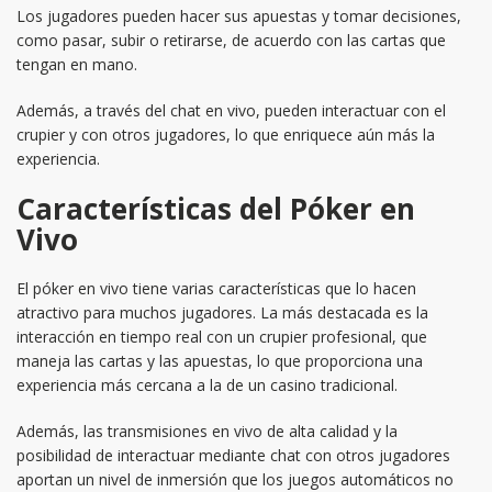
Los jugadores pueden hacer sus apuestas y tomar decisiones,
como pasar, subir o retirarse, de acuerdo con las cartas que
tengan en mano.
Además, a través del chat en vivo, pueden interactuar con el
crupier y con otros jugadores, lo que enriquece aún más la
experiencia.
Características del Póker en
Vivo
El póker en vivo tiene varias características que lo hacen
atractivo para muchos jugadores. La más destacada es la
interacción en tiempo real con un crupier profesional, que
maneja las cartas y las apuestas, lo que proporciona una
experiencia más cercana a la de un casino tradicional.
Además, las transmisiones en vivo de alta calidad y la
posibilidad de interactuar mediante chat con otros jugadores
aportan un nivel de inmersión que los juegos automáticos no