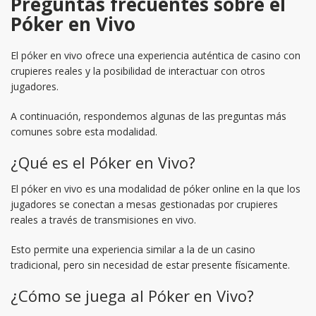
Preguntas frecuentes sobre el
Póker en Vivo
El póker en vivo ofrece una experiencia auténtica de casino con
crupieres reales y la posibilidad de interactuar con otros
jugadores.
A continuación, respondemos algunas de las preguntas más
comunes sobre esta modalidad.
¿Qué es el Póker en Vivo?
El póker en vivo es una modalidad de póker online en la que los
jugadores se conectan a mesas gestionadas por crupieres
reales a través de transmisiones en vivo.
Esto permite una experiencia similar a la de un casino
tradicional, pero sin necesidad de estar presente físicamente.
¿Cómo se juega al Póker en Vivo?