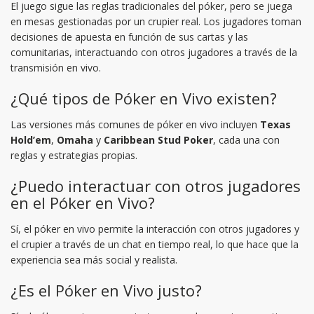
El juego sigue las reglas tradicionales del póker, pero se juega
en mesas gestionadas por un crupier real. Los jugadores toman
decisiones de apuesta en función de sus cartas y las
comunitarias, interactuando con otros jugadores a través de la
transmisión en vivo.
¿Qué tipos de Póker en Vivo existen?
Las versiones más comunes de póker en vivo incluyen
Texas
Hold’em
,
Omaha
y
Caribbean Stud Poker
, cada una con
reglas y estrategias propias.
¿Puedo interactuar con otros jugadores
en el Póker en Vivo?
Sí, el póker en vivo permite la interacción con otros jugadores y
el crupier a través de un chat en tiempo real, lo que hace que la
experiencia sea más social y realista.
¿Es el Póker en Vivo justo?