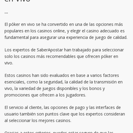
…
El póker en vivo se ha convertido en una de las opciones más
populares en los casinos online, y elegir el casino adecuado es
fundamental para asegurar una experiencia de juego de calidad.
Los expertos de SaberApostar han trabajado para seleccionar
solo los casinos más recomendables que ofrecen póker en
vivo.
Estos casinos han sido evaluados en base a varios factores
esenciales, como la seguridad, la calidad de la transmisión en
vivo, la variedad de juegos disponibles y los bonos y
promociones que ofrecen a los jugadores.
El servicio al cliente, las opciones de pago y las interfaces de
usuario también son puntos clave que los expertos consideran
al seleccionar los mejores casinos.
Gracias a estos criterios, puedes estar seguro de que las