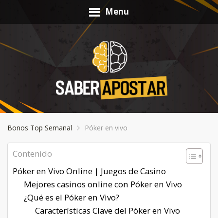
Menu
Bonos Top Semanal
Póker en vivo
Contenido
Póker en Vivo Online | Juegos de Casino
Mejores casinos online con Póker en Vivo
¿Qué es el Póker en Vivo?
Características Clave del Póker en Vivo