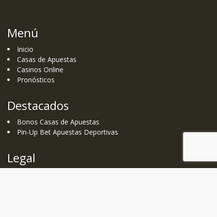
Menú
Inicio
Casas de Apuestas
Casinos Online
Pronósticos
Destacados
Bonos Casas de Apuestas
Pin-Up Bet Apuestas Deportivas
Legal
Términos y Condiciones
Política de cookies