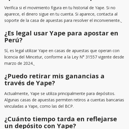
Verifica si el movimiento figura en tu historial de Yape. Si no
aparece, el dinero sigue en tu cuenta. Si aparece, contacta al
soporte de la casa de apuestas para resolver el inconveniente.
¿Es legal usar Yape para apostar en
Perú?
Sí, es legal utilizar Yape en casas de apuestas que operan con
licencia del Mincetur, conforme a la Ley N° 31557 vigente desde
marzo de 2024.
¿Puedo retirar mis ganancias a
través de Yape?
Actualmente, Yape se utiliza principalmente para depósitos.
Algunas casas de apuestas permiten retiros a cuentas bancarias
vinculadas a Yape, como las del BCP.
¿Cuánto tiempo tarda en reflejarse
un depósito con Yape?