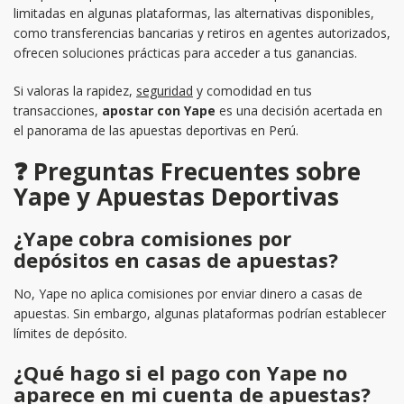
limitadas en algunas plataformas, las alternativas disponibles,
como transferencias bancarias y retiros en agentes autorizados,
ofrecen soluciones prácticas para acceder a tus ganancias.
Si valoras la rapidez,
seguridad
y comodidad en tus
transacciones,
apostar con Yape
es una decisión acertada en
el panorama de las apuestas deportivas en Perú.
❓ Preguntas Frecuentes sobre
Yape y Apuestas Deportivas
¿Yape cobra comisiones por
depósitos en casas de apuestas?
No, Yape no aplica comisiones por enviar dinero a casas de
apuestas. Sin embargo, algunas plataformas podrían establecer
límites de depósito.
¿Qué hago si el pago con Yape no
aparece en mi cuenta de apuestas?