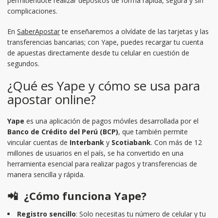
permitiéndote realizar depósitos de forma rápida, segura y sin
complicaciones.
En
SaberApostar
te enseñaremos a olvídate de las tarjetas y las
transferencias bancarias; con Yape, puedes recargar tu cuenta
de apuestas directamente desde tu celular en cuestión de
segundos.
¿Qué es Yape y cómo se usa para
apostar online?
Yape
es una aplicación de pagos móviles desarrollada por el
Banco de Crédito del Perú (BCP)
, que también permite
vincular cuentas de
Interbank
y
Scotiabank
. Con más de 12
millones de usuarios en el país, se ha convertido en una
herramienta esencial para realizar pagos y transferencias de
manera sencilla y rápida.
📲
¿Cómo funciona Yape?
Registro sencillo
: Solo necesitas tu número de celular y tu