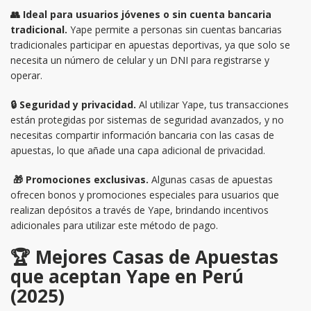
👥 Ideal para usuarios jóvenes o sin cuenta bancaria
tradicional.
Yape permite a personas sin cuentas bancarias
tradicionales participar en apuestas deportivas, ya que solo se
necesita un número de celular y un DNI para registrarse y
operar.
🔒 Seguridad y privacidad.
Al utilizar Yape, tus transacciones
están protegidas por sistemas de seguridad avanzados, y no
necesitas compartir información bancaria con las casas de
apuestas, lo que añade una capa adicional de privacidad.
🎁 Promociones exclusivas.
Algunas casas de apuestas
ofrecen bonos y promociones especiales para usuarios que
realizan depósitos a través de Yape, brindando incentivos
adicionales para utilizar este método de pago.
🏆 Mejores Casas de Apuestas
que aceptan Yape en Perú
(2025)