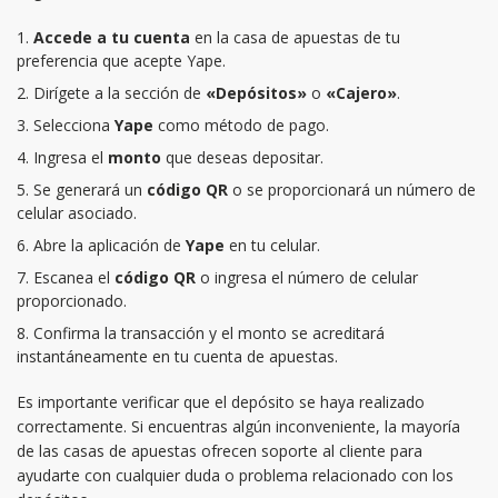
Accede a tu cuenta
en la casa de apuestas de tu
preferencia que acepte Yape.
Dirígete a la sección de
«Depósitos»
o
«Cajero»
.
Selecciona
Yape
como método de pago.
Ingresa el
monto
que deseas depositar.
Se generará un
código QR
o se proporcionará un número de
celular asociado.
Abre la aplicación de
Yape
en tu celular.
Escanea el
código QR
o ingresa el número de celular
proporcionado.
Confirma la transacción y el monto se acreditará
instantáneamente en tu cuenta de apuestas.
Es importante verificar que el depósito se haya realizado
correctamente. Si encuentras algún inconveniente, la mayoría
de las casas de apuestas ofrecen soporte al cliente para
ayudarte con cualquier duda o problema relacionado con los