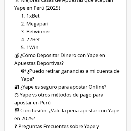
Yape en Perú (2025)
1. 1xBet
2. Megapari
3. Betwinner
4. 22Bet
5. 1Win
💰 ¿Cómo Depositar Dinero con Yape en
Apuestas Deportivas?
💸 ¿Puedo retirar ganancias a mi cuenta de
Yape?
🔐 ¿Yape es seguro para apostar Online?
⚖️ Yape vs otros métodos de pago para
apostar en Perú
🏁 Conclusión: ¿Vale la pena apostar con Yape
en 2025?
❓ Preguntas Frecuentes sobre Yape y