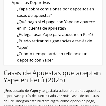
Apuestas Deportivas
¿Yape cobra comisiones por depósitos en
casas de apuestas?
¿Qué hago si el pago con Yape no aparece
en mi cuenta de apuestas?
¿Es legal usar Yape para apostar en Perú?
¿Puedo retirar mis ganancias a través de
Yape?
¿Cuánto tiempo tarda en reflejarse un
depósito con Yape?
Casas de Apuestas que aceptan
Yape en Perú (2025)
¿Eres usuario de
Yape
y te gustaría utilizarlo para tus apuestas
deportivas? ¡Estás de suerte! Cada vez más casas de apuestas
en Perú integran esta billetera digital como opción de pago,