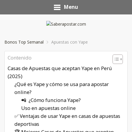
Menu
Bonos Top Semanal
Apuestas con Yape
Contenido
Casas de Apuestas que aceptan Yape en Perú
(2025)
¿Qué es Yape y cómo se usa para apostar
online?
📲 ¿Cómo funciona Yape?
Uso en apuestas online
✅ Ventajas de usar Yape en casas de apuestas
deportivas
🏆 Mejores Casas de Apuestas que aceptan