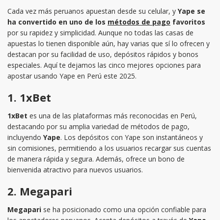
Cada vez más peruanos apuestan desde su celular, y
Yape se
ha convertido en uno de los
métodos de pago
favoritos
por su rapidez y simplicidad. Aunque no todas las casas de
apuestas lo tienen disponible aún, hay varias que sí lo ofrecen y
destacan por su facilidad de uso, depósitos rápidos y bonos
especiales. Aquí te dejamos las cinco mejores opciones para
apostar usando Yape en Perú este 2025.
1. 1xBet
1xBet
es una de las plataformas más reconocidas en Perú,
destacando por su amplia variedad de métodos de pago,
incluyendo
Yape
. Los depósitos con Yape son instantáneos y
sin comisiones, permitiendo a los usuarios recargar sus cuentas
de manera rápida y segura. Además, ofrece un bono de
bienvenida atractivo para nuevos usuarios.
2. Megapari
Megapari
se ha posicionado como una opción confiable para