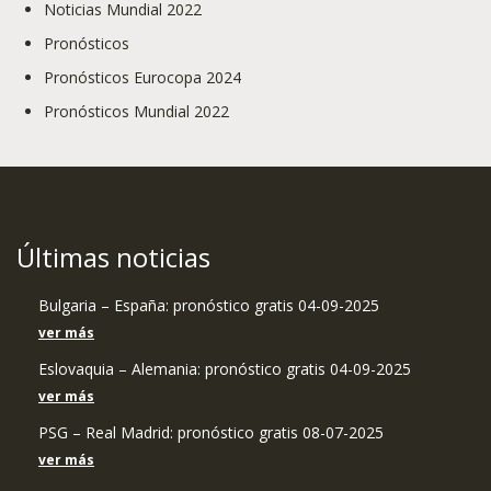
Noticias Mundial 2022
Pronósticos
Pronósticos Eurocopa 2024
Pronósticos Mundial 2022
Últimas noticias
Bulgaria – España: pronóstico gratis 04-09-2025
ver más
Eslovaquia – Alemania: pronóstico gratis 04-09-2025
ver más
PSG – Real Madrid: pronóstico gratis 08-07-2025
ver más