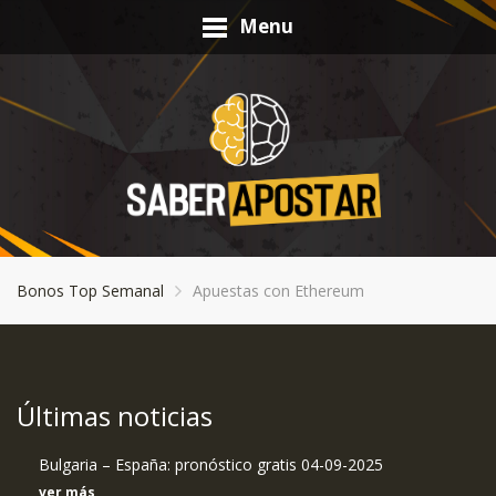
Menu
Bonos Top Semanal
Apuestas con Ethereum
Últimas noticias
Bulgaria – España: pronóstico gratis 04-09-2025
ver más