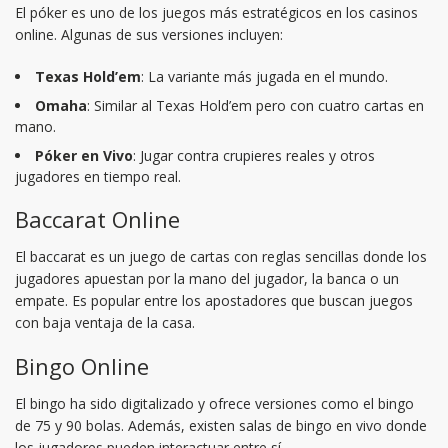
El póker es uno de los juegos más estratégicos en los casinos
online. Algunas de sus versiones incluyen:
Texas Hold’em
: La variante más jugada en el mundo.
Omaha
: Similar al Texas Hold’em pero con cuatro cartas en
mano.
Póker en Vivo
: Jugar contra crupieres reales y otros
jugadores en tiempo real.
Baccarat Online
El baccarat es un juego de cartas con reglas sencillas donde los
jugadores apuestan por la mano del jugador, la banca o un
empate. Es popular entre los apostadores que buscan juegos
con baja ventaja de la casa.
Bingo Online
El bingo ha sido digitalizado y ofrece versiones como el bingo
de 75 y 90 bolas. Además, existen salas de bingo en vivo donde
los jugadores pueden interactuar entre sí.