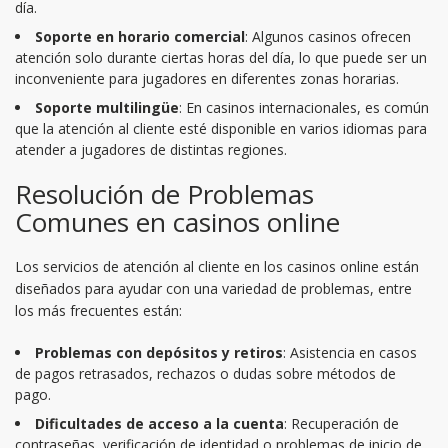
día.
Soporte en horario comercial
: Algunos casinos ofrecen
atención solo durante ciertas horas del día, lo que puede ser un
inconveniente para jugadores en diferentes zonas horarias.
Soporte multilingüe
: En casinos internacionales, es común
que la atención al cliente esté disponible en varios idiomas para
atender a jugadores de distintas regiones.
Resolución de Problemas
Comunes en casinos online
Los servicios de atención al cliente en los casinos online están
diseñados para ayudar con una variedad de problemas, entre
los más frecuentes están:
Problemas con depósitos y retiros
: Asistencia en casos
de pagos retrasados, rechazos o dudas sobre métodos de
pago.
Dificultades de acceso a la cuenta
: Recuperación de
contraseñas, verificación de identidad o problemas de inicio de