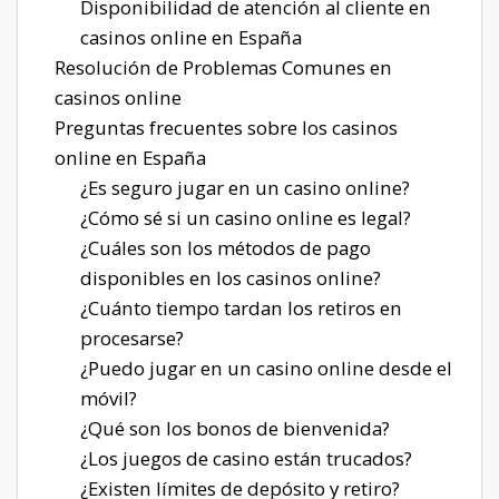
Disponibilidad de atención al cliente en
casinos online en España
Resolución de Problemas Comunes en
casinos online
Preguntas frecuentes sobre los casinos
online en España
¿Es seguro jugar en un casino online?
¿Cómo sé si un casino online es legal?
¿Cuáles son los métodos de pago
disponibles en los casinos online?
¿Cuánto tiempo tardan los retiros en
procesarse?
¿Puedo jugar en un casino online desde el
móvil?
¿Qué son los bonos de bienvenida?
¿Los juegos de casino están trucados?
¿Existen límites de depósito y retiro?