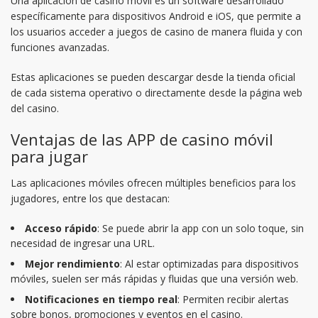
Una aplicación de casino móvil es un software desarrollado
específicamente para dispositivos Android e iOS, que permite a
los usuarios acceder a juegos de casino de manera fluida y con
funciones avanzadas.
Estas aplicaciones se pueden descargar desde la tienda oficial
de cada sistema operativo o directamente desde la página web
del casino.
Ventajas de las APP de casino móvil
para jugar
Las aplicaciones móviles ofrecen múltiples beneficios para los
jugadores, entre los que destacan:
Acceso rápido
: Se puede abrir la app con un solo toque, sin
necesidad de ingresar una URL.
Mejor rendimiento
: Al estar optimizadas para dispositivos
móviles, suelen ser más rápidas y fluidas que una versión web.
Notificaciones en tiempo real
: Permiten recibir alertas
sobre bonos, promociones y eventos en el casino.