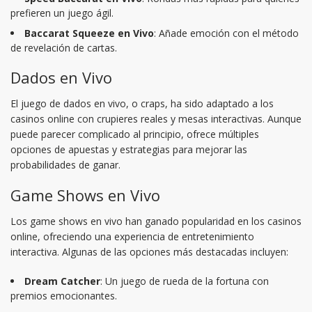
prefieren un juego ágil.
Baccarat Squeeze en Vivo
: Añade emoción con el método
de revelación de cartas.
Dados en Vivo
El juego de dados en vivo, o craps, ha sido adaptado a los
casinos online con crupieres reales y mesas interactivas. Aunque
puede parecer complicado al principio, ofrece múltiples
opciones de apuestas y estrategias para mejorar las
probabilidades de ganar.
Game Shows en Vivo
Los game shows en vivo han ganado popularidad en los casinos
online, ofreciendo una experiencia de entretenimiento
interactiva. Algunas de las opciones más destacadas incluyen:
Dream Catcher
: Un juego de rueda de la fortuna con
premios emocionantes.