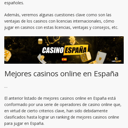
españoles.
Además, veremos algunas cuestiones clave como son las
ventajas de los casinos con licencias internacionales, cómo
jugar en casinos con estas licencias, ventajas y consejos, etc.
Mejores casinos online en España
…
El anterior listado de mejores casinos online en España está
conformado por una serie de operadores de casino online que,
en virtud de cierto criterios clave, han sido debidamente
clasificados hasta lograr un ranking de mejores casinos online
para jugar en España.