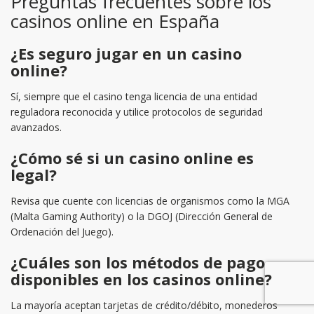
Preguntas frecuentes sobre los
casinos online en España
¿Es seguro jugar en un casino
online?
Sí, siempre que el casino tenga licencia de una entidad
reguladora reconocida y utilice protocolos de seguridad
avanzados.
¿Cómo sé si un casino online es
legal?
Revisa que cuente con licencias de organismos como la MGA
(Malta Gaming Authority) o la DGOJ (Dirección General de
Ordenación del Juego).
¿Cuáles son los métodos de pago
disponibles en los casinos online?
La mayoría aceptan tarjetas de crédito/débito, monederos