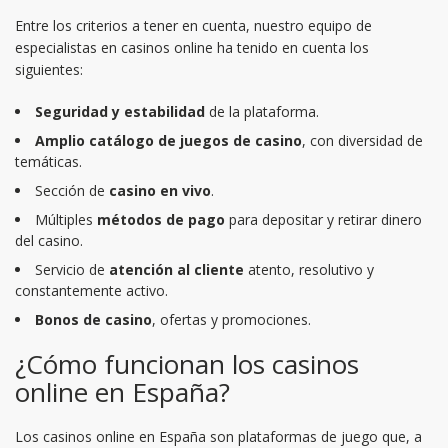
Entre los criterios a tener en cuenta, nuestro equipo de
especialistas en casinos online ha tenido en cuenta los
siguientes:
Seguridad y estabilidad
de la plataforma.
Amplio catálogo de juegos de casino
, con diversidad de
temáticas.
Sección de
casino en vivo
.
Múltiples
métodos de pago
para depositar y retirar dinero
del casino.
Servicio de
atención al cliente
atento, resolutivo y
constantemente activo.
Bonos de casino
, ofertas y promociones.
¿Cómo funcionan los casinos
online en España?
Los casinos online en España son plataformas de juego que, a