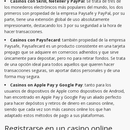
Casinos con Skrill, Neteller y PayPal
: se trata de tres de
los monederos electrónicos más populares del mundo, los dos
primeros son propiedad de la empresa Paysafe y PayPal, por su
parte, tiene una extensión global de uso absolutamente
impresionante, destacando los 3 por su seguridad a la hora de
hacer transacciones.
Casinos con Paysfecard
: también propiedad de la empresa
Paysafe, Paysafecard es un producto consistente en una tarjeta
prepago que se adquiere en comercios adheridos y que sirve
únicamente para depositar, pero no para retirar fondos. Se trata
de una opción ideal para todos aquellos que quieren hacer
transacciones seguras, sin aportar datos personales y de una
forma muy segura.
Casinos on Apple Pay y Google Pay
: tanto para los
usuarios de dispositivos de Apple como dispositivos de Android,
han encontrado en Apple Pay y Google Pay un aliado perfecto
para hacer depósitos y retiros de dinero en casinos online,
siendo que cada vez son más casinos online los que han
adaptado estos métodos de pago a sus plataformas.
Registrarse en un casino online