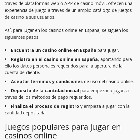
través de plataformas web o APP de casino móvil, ofrecen una
experiencia de juego a través de un amplio catálogo de juegos
de casino a sus usuarios.
Así, para jugar en los casinos online en España, se siguen los
siguientes pasos:
Encuentra un casino online en España
para jugar.
Registro en el casino online en España
, aportando para
ello los datos personales requeridos para la apertura de la
cuenta de cliente.
Aceptar términos y condiciones
de uso del casino online.
Depósito de la cantidad inicial
para empezar a jugar, a
través de los métodos de pago requeridos.
Finaliza el proceso de registro
y empieza a jugar con la
cantidad depositada.
Juegos populares para jugar en
casinos online