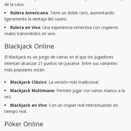
de la casa.
Ruleta Americana
: Tiene un doble cero, aumentando
ligeramente la ventaja del casino.
Ruleta en Vivo
: Una experiencia inmersiva con crupieres
reales transmitidos en vivo.
Blackjack Online
El blackjack es un juego de cartas en el que los jugadores
intentan alcanzar 21 puntos sin pasarse. Entre sus variantes
más populares están:
Blackjack Clásico
: La versión más tradicional.
Blackjack Multimano
: Permite jugar con varias manos a la
vez.
Blackjack en Vivo
: Con un crupier real interactuando en
tiempo real.
Póker Online