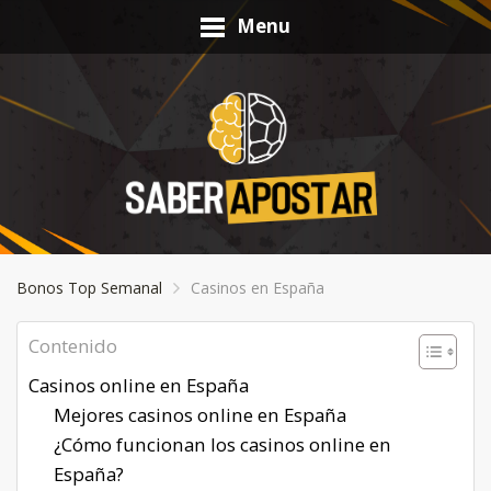
Menu
Bonos Top Semanal
Casinos en España
Contenido
Casinos online en España
Mejores casinos online en España
¿Cómo funcionan los casinos online en
España?