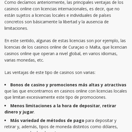
Como decíamos anteriormente, las principales ventajas de los
casinos online con licencias internacionales, es decir, que no
están sujetos a licencias locales e individuales de países
concretos son básicamente la libertad y la ausencia de
limitaciones.
En este sentido, algunas de estas licencias son por ejemplo, las
licencias de los casinos online de Curaçao o Malta, que licencian
casinos online que operan a nivel global, en varios idiomas,
varias monedas, etc.
Las ventajas de este tipo de casinos son varias:
Bonos de casino y promociones más altas y atractivas
que las que encontramos en casinos online con licencias locales
que limitan excesivamente este tipo de promociones.
Menos limitaciones a la hora de depositar
,
retirar
dinero y jugar
.
Más variedad de métodos de pago
para depositar y
retirar y, además, tipos de moneda distintos como dólares,