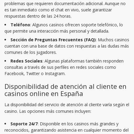
problemas que requieren documentación adicional. Aunque no
es tan inmediato como el chat en vivo, suele garantizar
respuestas dentro de las 24 horas.
Teléfono
: Algunos casinos ofrecen soporte telefónico, lo
que permite una interacción más personal y detallada.
Sección de Preguntas Frecuentes (FAQ)
: Muchos casinos
cuentan con una base de datos con respuestas a las dudas más
comunes de los jugadores.
Redes Sociales
: Algunas plataformas también responden
consultas a través de sus perfiles en redes sociales como
Facebook, Twitter o Instagram.
Disponibilidad de atención al cliente en
casinos online en España
La disponibilidad del servicio de atención al cliente varía según el
casino. Las opciones más comunes incluyen:
Soporte 24/7
: Disponible en los casinos más grandes y
reconocidos, garantizando asistencia en cualquier momento del