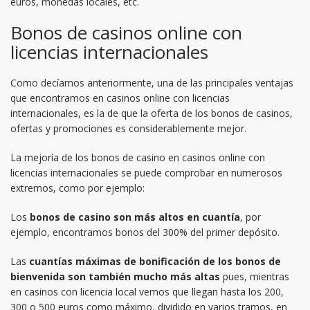
euros, monedas locales, etc.
Bonos de casinos online con
licencias internacionales
Como decíamos anteriormente, una de las principales ventajas
que encontramos en casinos online con licencias
internacionales, es la de que la oferta de los bonos de casinos,
ofertas y promociones es considerablemente mejor.
La mejoría de los bonos de casino en casinos online con
licencias internacionales se puede comprobar en numerosos
extremos, como por ejemplo:
Los
bonos de casino son más altos en cuantía
, por
ejemplo, encontramos bonos del 300% del primer depósito.
Las
cuantías máximas de bonificación de los bonos de
bienvenida son también mucho más altas
pues, mientras
en casinos con licencia local vemos que llegan hasta los 200,
300 o 500 euros como máximo, dividido en varios tramos, en