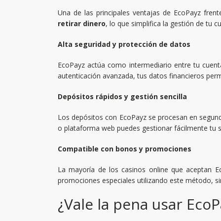
Una de las principales ventajas de EcoPayz fre
retirar dinero
, lo que simplifica la gestión de tu c
Alta seguridad y protección de datos
EcoPayz actúa como intermediario entre tu cuenta
autenticación avanzada, tus datos financieros p
Depósitos rápidos y gestión sencilla
Los depósitos con EcoPayz se procesan en segundo
o plataforma web puedes gestionar fácilmente tu sa
Compatible con bonos y promociones
La mayoría de los casinos online que aceptan Ec
promociones especiales utilizando este método, sin
¿Vale la pena usar EcoP