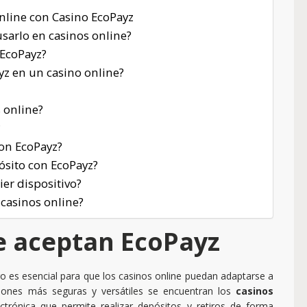
nline con Casino EcoPayz
sarlo en casinos online?
 EcoPayz?
z en un casino online?
 online?
?
con EcoPayz?
ósito con EcoPayz?
er dispositivo?
 casinos online?
e aceptan EcoPayz
go es esencial para que los casinos online puedan adaptarse a
ciones más seguras y versátiles se encuentran los
casinos
lectrónica que permite realizar depósitos y retiros de forma