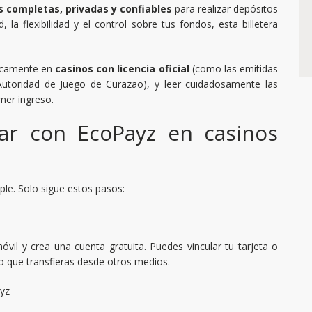
s completas, privadas y confiables
para realizar depósitos
, la flexibilidad y el control sobre tus fondos, esta billetera
nicamente en
casinos con licencia oficial
(como las emitidas
utoridad de Juego de Curazao), y leer cuidadosamente las
mer ingreso.
ar con EcoPayz en casinos
le. Solo sigue estos pasos:
l y crea una cuenta gratuita. Puedes vincular tu tarjeta o
o que transfieras desde otros medios.
ayz