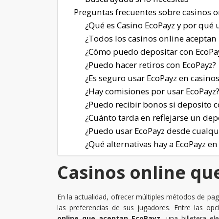
Preguntas frecuentes sobre casinos o
¿Qué es Casino EcoPayz y por qué u
¿Todos los casinos online aceptan
¿Cómo puedo depositar con EcoPay
¿Puedo hacer retiros con EcoPayz?
¿Es seguro usar EcoPayz en casinos
¿Hay comisiones por usar EcoPayz
¿Puedo recibir bonos si deposito 
¿Cuánto tarda en reflejarse un dep
¿Puedo usar EcoPayz desde cualqui
¿Qué alternativas hay a EcoPayz en
Casinos online qu
En la actualidad, ofrecer múltiples métodos de pa
las preferencias de sus jugadores. Entre las op
online que aceptan EcoPayz
, una billetera e