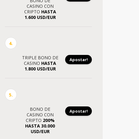
BONO DE
CASINO CON
CRIPTO
HASTA
1.600 USD/EUR
4.
TRIPLE BONO DE
Apostar!
CASINO
HASTA
1.800 USD/EUR
5.
BONO DE
Apostar!
CASINO CON
CRIPTO
200%
HASTA 30.000
USD/EUR