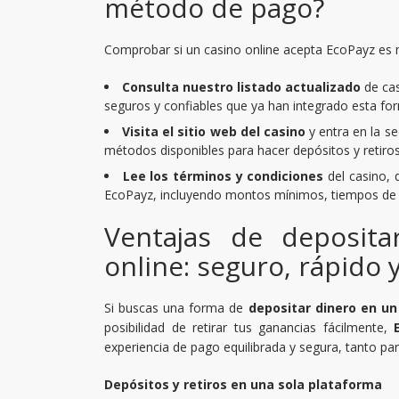
método de pago?
Comprobar si un casino online acepta EcoPayz es mu
Consulta nuestro listado actualizado
de cas
seguros y confiables que ya han integrado esta fo
Visita el sitio web del casino
y entra en la s
métodos disponibles para hacer depósitos y retiros
Lee los términos y condiciones
del casino, 
EcoPayz, incluyendo montos mínimos, tiempos de p
Ventajas de deposit
online: seguro, rápido 
Si buscas una forma de
depositar dinero en un
posibilidad de retirar tus ganancias fácilmente,
experiencia de pago equilibrada y segura, tanto p
Depósitos y retiros en una sola plataforma