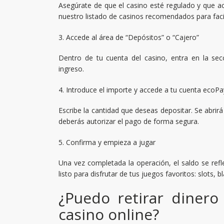
Asegúrate de que el casino esté regulado y que 
nuestro listado de casinos recomendados para facil
Accede al área de “Depósitos” o “Cajero”
Dentro de tu cuenta del casino, entra en la sec
ingreso.
Introduce el importe y accede a tu cuenta ecoPa
Escribe la cantidad que deseas depositar. Se abrir
deberás autorizar el pago de forma segura.
Confirma y empieza a jugar
Una vez completada la operación, el saldo se ref
listo para disfrutar de tus juegos favoritos: slots, b
¿Puedo retirar diner
casino online?