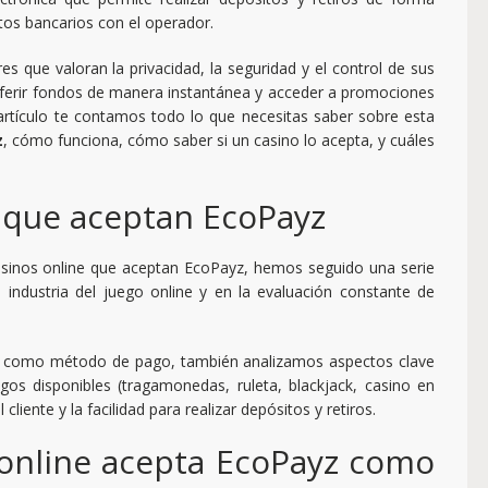
atos bancarios con el operador.
s que valoran la privacidad, la seguridad y el control de sus
ansferir fondos de manera instantánea y acceder a promociones
 artículo te contamos todo lo que necesitas saber sobre esta
z
, cómo funciona, cómo saber si un casino lo acepta, y cuáles
 que aceptan EcoPayz
asinos online que aceptan EcoPayz, hemos seguido una serie
a industria del juego online y en la evaluación constante de
yz como método de pago, también analizamos aspectos clave
egos disponibles (tragamonedas, ruleta, blackjack, casino en
 cliente y la facilidad para realizar depósitos y retiros.
 online acepta EcoPayz como