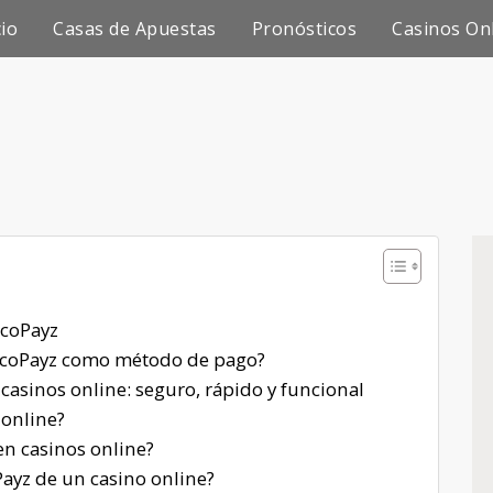
cio
Casas de Apuestas
Pronósticos
Casinos On
EcoPayz
 EcoPayz como método de pago?
casinos online: seguro, rápido y funcional
 online?
n casinos online?
Payz de un casino online?