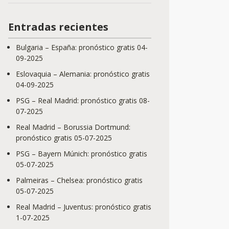
Entradas recientes
Bulgaria – España: pronóstico gratis 04-
09-2025
Eslovaquia – Alemania: pronóstico gratis
04-09-2025
PSG – Real Madrid: pronóstico gratis 08-
07-2025
Real Madrid – Borussia Dortmund:
pronóstico gratis 05-07-2025
PSG – Bayern Múnich: pronóstico gratis
05-07-2025
Palmeiras – Chelsea: pronóstico gratis
05-07-2025
Real Madrid – Juventus: pronóstico gratis
1-07-2025