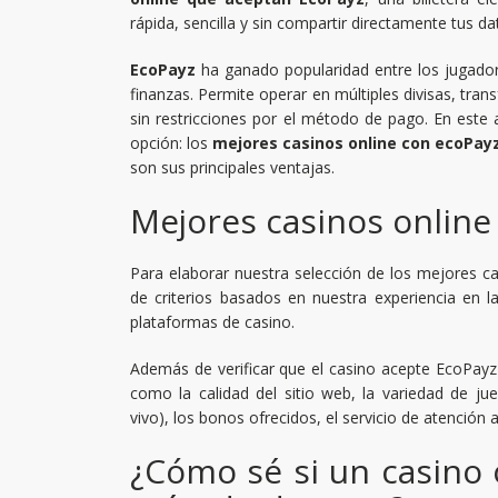
rápida, sencilla y sin compartir directamente tus d
EcoPayz
ha ganado popularidad entre los jugadore
finanzas. Permite operar en múltiples divisas, tr
sin restricciones por el método de pago. En este
opción: los
mejores casinos online con ecoPay
son sus principales ventajas.
Mejores casinos online
Para elaborar nuestra selección de los mejores c
de criterios basados en nuestra experiencia en l
plataformas de casino.
Además de verificar que el casino acepte EcoPa
como la calidad del sitio web, la variedad de ju
vivo), los bonos ofrecidos, el servicio de atención al
¿Cómo sé si un casino