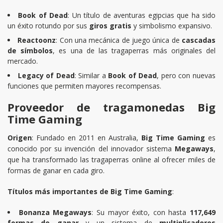
Book of Dead
: Un título de aventuras egipcias que ha sido
un éxito rotundo por sus
giros gratis
y simbolismo expansivo.
Reactoonz
: Con una mecánica de juego única de
cascadas
de símbolos
, es una de las tragaperras más originales del
mercado.
Legacy of Dead
: Similar a
Book of Dead
, pero con nuevas
funciones que permiten mayores recompensas.
Proveedor de tragamonedas Big
Time Gaming
Origen
: Fundado en 2011 en Australia,
Big Time Gaming
es
conocido por su invención del innovador sistema
Megaways
,
que ha transformado las tragaperras online al ofrecer miles de
formas de ganar en cada giro.
Títulos más importantes de Big Time Gaming
:
Bonanza Megaways
: Su mayor éxito, con hasta
117,649
formas de ganar
y un sistema de
multiplicadores