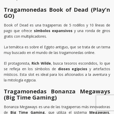
Tragamonedas Book of Dead (Play’n
GO)
Book of Dead es una tragaperras de 5 rodillos y 10 líneas de
pago que ofrece
símbolos expansivos
y una ronda de giros
gratis con multiplicadores.
La temática es sobre el Egipto antiguo, que se trata de un tema
muy buscado en el mundo de las tragamonedas online.
El protagonista,
Rich Wilde
, busca tesoros escondidos, lo que
se refleja en los símbolos de
dioses egipcios
y artefactos
místicos. Esta slot es ideal para los aficionados a la aventura y
la mitología egipcia.
Tragamonedas Bonanza Megaways
(Big Time Gaming)
Bonanza Megaways es una de las tragaperras más innovadoras
de
Big Time Gaming
, que utiliza el sistema
Megaways
,