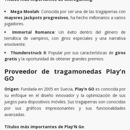
Mega Moolah
: Conocida por ser una de las tragaperras con
mayores jackpots progresivos
, ha hecho millonarios a varios
jugadores.
Immortal Romance
: Un éxito dentro del género de
temática de vampiros, con giros especiales y una narrativa
envolvente.
Thunderstruck II
: Popular por sus características de
giros
gratis
y la oportunidad de obtener grandes premios.
Proveedor de tragamonedas Play’n
GO
Origen
: Fundada en 2005 en Suecia,
Play’n GO
es conocida por
su enfoque en el diseño innovador y la optimización de sus
juegos para dispositivos móviles. Sus tragaperras son conocidas
por sus gráficos impresionantes y sus funcionalidades
avanzadas.
Títulos más importantes de Play’N Go
: