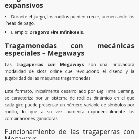
expansivos
Durante el juego, los rodillos pueden crecer, aumentando las
líneas de pago.
Ejemplo:
Dragon’s Fire InfiniReels
.
Tragamonedas con mecánicas
especiales – Megaways
Las
tragaperras con Megaways
son una innovadora
modalidad de slots online que revolucionó el diseño y la
jugabilidad de las máquinas tragamonedas.
Este formato, inicialmente desarrollado por Big Time Gaming,
se caracteriza por un sistema de rodillos dinámico en el que
cada giro puede presentar un número variable de símbolos por
rodillo, lo que a su vez aumenta exponencialmente las
combinaciones ganadoras.
Funcionamiento de las tragaperras con
Megaways