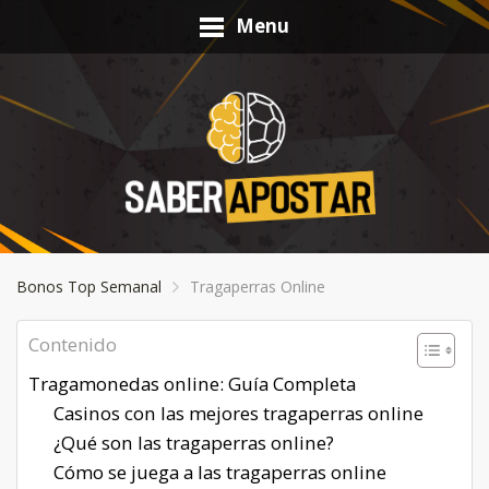
Menu
Bonos Top Semanal
Tragaperras Online
Contenido
Tragamonedas online: Guía Completa
Casinos con las mejores tragaperras online
¿Qué son las tragaperras online?
Cómo se juega a las tragaperras online