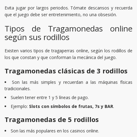
Evita jugar por largos periodos. Tómate descansos y recuerda
que el juego debe ser entretenimiento, no una obsesión.
Tipos de Tragamonedas online
según sus rodillos
Existen varios tipos de tragaperras online, según los rodillos de
los que constan y que conforman la mecánica del juego.
Tragamonedas clásicas de 3 rodillos
Son las más simples y recuerdan a las máquinas físicas
tradicionales.
Suelen tener entre 1 y 5 líneas de pago.
Ejemplo:
Slots con símbolos de frutas, 7s y BAR
.
Tragamonedas de 5 rodillos
Son las más populares en los casinos online.