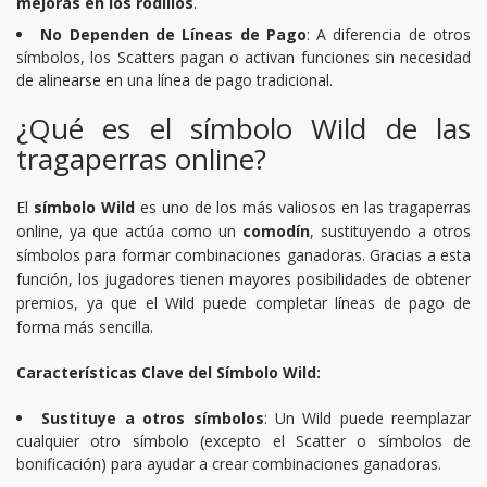
mejoras en los rodillos
.
No Dependen de Líneas de Pago
: A diferencia de otros
símbolos, los Scatters pagan o activan funciones sin necesidad
de alinearse en una línea de pago tradicional.
¿Qué es el símbolo Wild de las
tragaperras online?
El
símbolo Wild
es uno de los más valiosos en las tragaperras
online, ya que actúa como un
comodín
, sustituyendo a otros
símbolos para formar combinaciones ganadoras. Gracias a esta
función, los jugadores tienen mayores posibilidades de obtener
premios, ya que el Wild puede completar líneas de pago de
forma más sencilla.
Características Clave del Símbolo Wild:
Sustituye a otros símbolos
: Un Wild puede reemplazar
cualquier otro símbolo (excepto el Scatter o símbolos de
bonificación) para ayudar a crear combinaciones ganadoras.