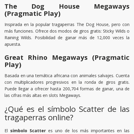
The Dog House Megaways
(Pragmatic Play)
Inspirada en la popular tragaperras The Dog House, pero con
más funciones. Ofrece dos modos de giros gratis: Sticky Wilds o
Raining Wilds. Posibilidad de ganar más de 12,000 veces la
apuesta.
Great Rhino Megaways (Pragmatic
Play)
Basada en una temática africana con animales salvajes. Cuenta
con multiplicadores progresivos en la ronda de giros gratis.
Puede llegar a ofrecer hasta 200,704 formas de ganar, una de
las cifras más altas en slots Megaways.
¿Qué es el símbolo Scatter de las
tragaperras online?
El
símbolo Scatter
es uno de los más importantes en las