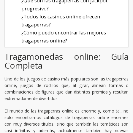
¿Qué son las tragaperras con jackpot
progresivo?
¿Todos los casinos online ofrecen
tragaperras?
¿Cómo puedo encontrar las mejores
tragaperras online?
Tragamonedas online: Guía
Completa
Uno de los juegos de casino más populares son las tragaperras
online, juegos de rodillos que, al girar, alinean formas o
combinaciones de figuras que dan distintos premios y resultan
extremadamente divertidos.
El mundo de las tragaperras online es enorme y, como tal, no
solo encontramos catálogos de tragaperras online enormes
con muy diversos títulos, sino que también las temáticas son
casi infinitas y además, actualmente también hay nuevas