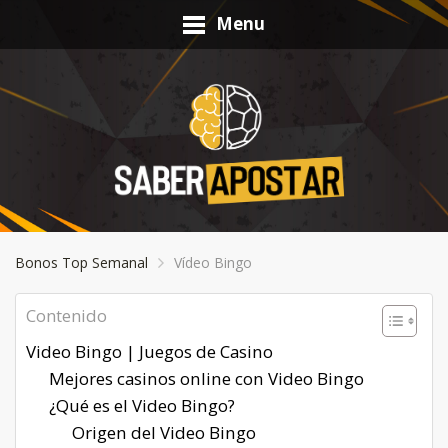
Menu
Bonos Top Semanal
Vídeo Bingo
Contenido
Video Bingo | Juegos de Casino
Mejores casinos online con Video Bingo
¿Qué es el Video Bingo?
Origen del Video Bingo