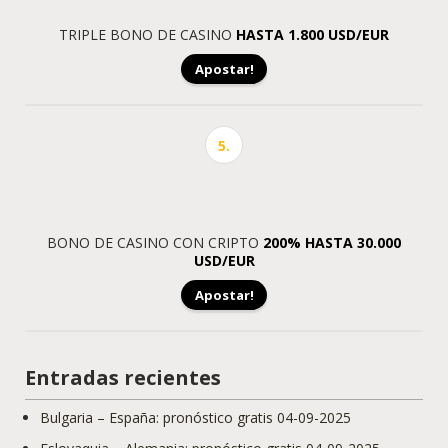
TRIPLE BONO DE CASINO
HASTA 1.800 USD/EUR
Apostar!
5.
BONO DE CASINO CON CRIPTO
200% HASTA 30.000
USD/EUR
Apostar!
Entradas recientes
Bulgaria – España: pronóstico gratis 04-09-2025