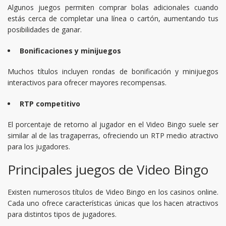
Algunos juegos permiten comprar bolas adicionales cuando
estás cerca de completar una línea o cartón, aumentando tus
posibilidades de ganar.
Bonificaciones y minijuegos
Muchos títulos incluyen rondas de bonificación y minijuegos
interactivos para ofrecer mayores recompensas.
RTP competitivo
El porcentaje de retorno al jugador en el Video Bingo suele ser
similar al de las tragaperras, ofreciendo un RTP medio atractivo
para los jugadores.
Principales juegos de Video Bingo
Existen numerosos títulos de Video Bingo en los casinos online.
Cada uno ofrece características únicas que los hacen atractivos
para distintos tipos de jugadores.