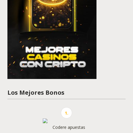
Los Mejores Bonos
1.