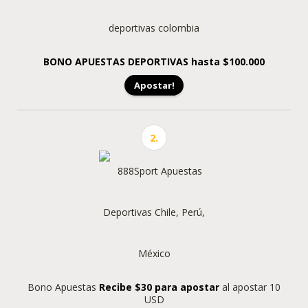
BONO APUESTAS DEPORTIVAS
hasta $100.000
Apostar!
2.
Bono Apuestas
Recibe $30 para apostar
al apostar 10
USD