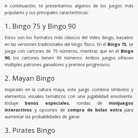
A continuación, te presentamos algunos de los juegos más
populares y sus principales características:
1. Bingo 75 y Bingo 90
Estos son los formatos más clásicos del Video Bingo, basados
en las versiones tradicionales del bingo físico. En el
Bingo 75
, se
juega con cartones de 75 números, mientras que en el
Bingo
90
, los cartones tienen 90 números. Ambos juegos ofrecen
múltiples patrones ganadores y premios progresivos.
2. Mayan Bingo
Inspirado en la cultura maya, este juego combina símbolos y
elementos visuales temáticos con una jugabilidad envolvente.
Incluye
bonos especiales
, rondas de
minijuegos
interactivos
y opciones de
compra de bolas extra
para
aumentar las probabilidades de ganar.
3. Pirates Bingo