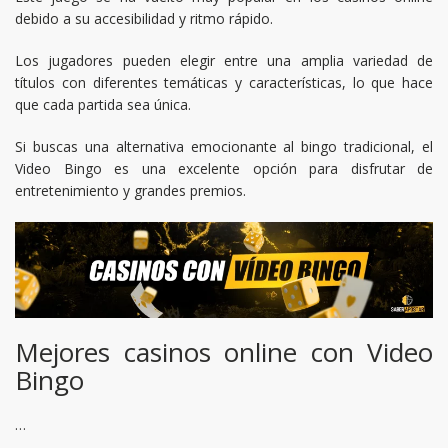
debido a su accesibilidad y ritmo rápido.
Los jugadores pueden elegir entre una amplia variedad de
títulos con diferentes temáticas y características, lo que hace
que cada partida sea única.
Si buscas una alternativa emocionante al bingo tradicional, el
Video Bingo es una excelente opción para disfrutar de
entretenimiento y grandes premios.
Mejores casinos online con Video
Bingo
…