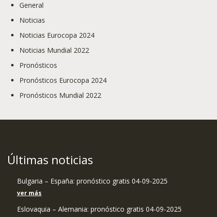
General
Noticias
Noticias Eurocopa 2024
Noticias Mundial 2022
Pronósticos
Pronósticos Eurocopa 2024
Pronósticos Mundial 2022
Últimas noticias
Bulgaria – España: pronóstico gratis 04-09-2025
ver más
Eslovaquia – Alemania: pronóstico gratis 04-09-2025