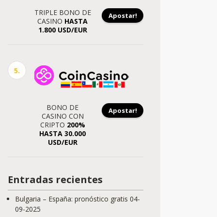
TRIPLE BONO DE
Apostar!
CASINO
HASTA
1.800 USD/EUR
5.
BONO DE
Apostar!
CASINO CON
CRIPTO
200%
HASTA 30.000
USD/EUR
Entradas recientes
Bulgaria – España: pronóstico gratis 04-
09-2025