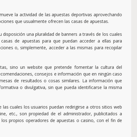
mueve la actividad de las apuestas deportivas aprovechando
mociones que usualmente ofrecen las casas de apuestas.
u disposición una pluralidad de banners a través de los cuales
es casas de apuestas para que puedan acceder a ellas para
ciones o, simplemente, acceder a las mismas para recopilar
s, sino un website que pretende fomentar la cultura del
recomendaciones, consejos e información que en ningún caso
esas de resultados o cosas similares. La información que
rmativa o divulgativa, sin que pueda identificarse la misma
 las cuales los usuarios puedan redirigirse a otros sitios web
e, etc., son propiedad de el administrador, publicitados a
or los propios operadores de apuestas o casino, con el fin de