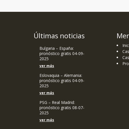
Últimas noticias
Me
Inic
Bulgaria – España:
Cas
pronóstico gratis 04-09-
Cas
2025
Pro
ver más
Eslovaquia – Alemania:
pronóstico gratis 04-09-
2025
ver más
PSG – Real Madrid:
pronóstico gratis 08-07-
2025
ver más