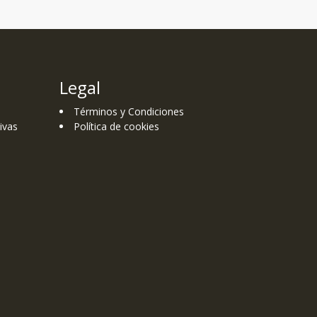
Legal
Términos y Condiciones
ivas
Política de cookies