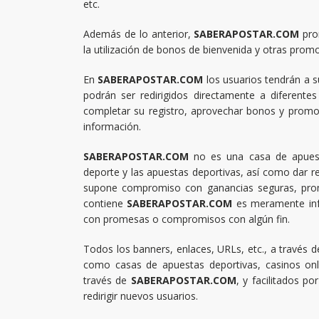
etc.
Además de lo anterior,
SABERAPOSTAR.COM
pro
la utilización de bonos de bienvenida y otras pro
En
SABERAPOSTAR.COM
los usuarios tendrán a s
podrán ser redirigidos directamente a diferent
completar su registro, aprovechar bonos y promo
información.
SABERAPOSTAR.COM
no es una casa de apuesta
deporte y las apuestas deportivas, así como dar 
supone compromiso con ganancias seguras, prom
contiene
SABERAPOSTAR.COM
es meramente info
con promesas o compromisos con algún fin.
Todos los banners, enlaces, URLs, etc., a través de
como casas de apuestas deportivas, casinos onlin
través de
SABERAPOSTAR.COM
, y facilitados p
redirigir nuevos usuarios.