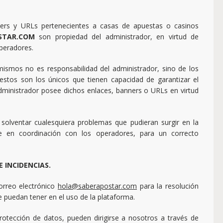
ers y URLs pertenecientes a casas de apuestas o casinos
STAR.COM
son propiedad del administrador, en virtud de
operadores.
ismos no es responsabilidad del administrador, sino de los
stos son los únicos que tienen capacidad de garantizar el
ministrador posee dichos enlaces, banners o URLs en virtud
olventar cualesquiera problemas que pudieran surgir en la
pre en coordinación con los operadores, para un correcto
 INCIDENCIAS.
orreo electrónico
hola@saberapostar.com
para la resolución
e puedan tener en el uso de la plataforma.
protección de datos, pueden dirigirse a nosotros a través de