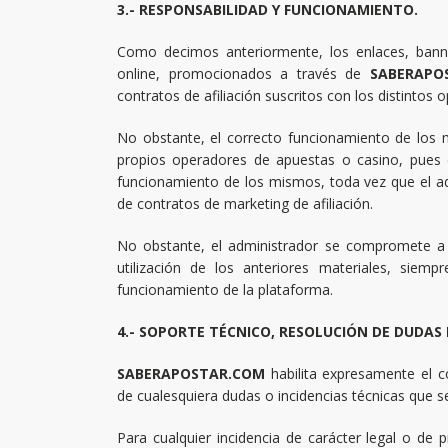
3.- RESPONSABILIDAD Y FUNCIONAMIENTO.
Como decimos anteriormente, los enlaces, bann
online, promocionados a través de
SABERAPO
contratos de afiliación suscritos con los distintos 
No obstante, el correcto funcionamiento de los m
propios operadores de apuestas o casino, pues e
funcionamiento de los mismos, toda vez que el ad
de contratos de marketing de afiliación.
No obstante, el administrador se compromete a s
utilización de los anteriores materiales, siem
funcionamiento de la plataforma.
4.- SOPORTE TÉCNICO, RESOLUCIÓN DE DUDAS E
SABERAPOSTAR.COM
habilita expresamente el c
de cualesquiera dudas o incidencias técnicas que s
Para cualquier incidencia de carácter legal o de 