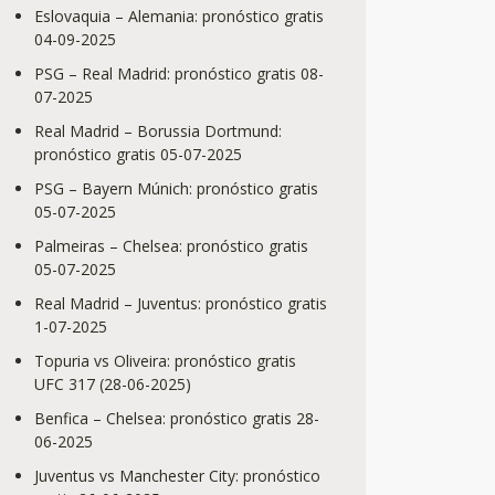
Eslovaquia – Alemania: pronóstico gratis
04-09-2025
PSG – Real Madrid: pronóstico gratis 08-
07-2025
Real Madrid – Borussia Dortmund:
pronóstico gratis 05-07-2025
PSG – Bayern Múnich: pronóstico gratis
05-07-2025
Palmeiras – Chelsea: pronóstico gratis
05-07-2025
Real Madrid – Juventus: pronóstico gratis
1-07-2025
Topuria vs Oliveira: pronóstico gratis
UFC 317 (28-06-2025)
Benfica – Chelsea: pronóstico gratis 28-
06-2025
Juventus vs Manchester City: pronóstico