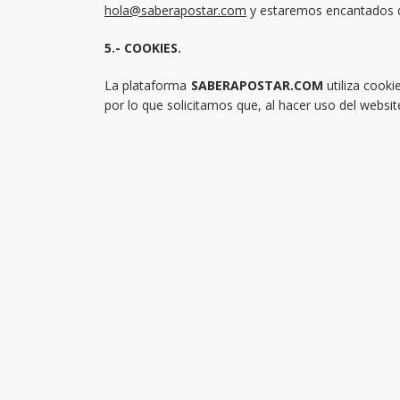
hola@saberapostar.com
y estaremos encantados de
5.- COOKIES.
La plataforma
SABERAPOSTAR.COM
utiliza cooki
por lo que solicitamos que, al hacer uso del websit