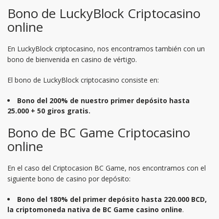
Bono de LuckyBlock Criptocasino
online
En LuckyBlock criptocasino, nos encontramos también con un
bono de bienvenida en casino de vértigo.
El bono de LuckyBlock criptocasino consiste en:
Bono del 200% de nuestro primer depósito hasta
25.000 + 50 giros gratis.
Bono de BC Game Criptocasino
online
En el caso del Criptocasion BC Game, nos encontramos con el
siguiente bono de casino por depósito:
Bono del 180% del primer depósito hasta 220.000 BCD,
la criptomoneda nativa de BC Game casino online
.