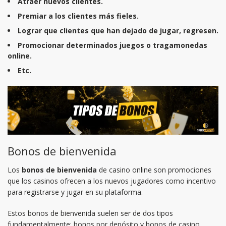
Atraer nuevos clientes.
Premiar a los clientes más fieles.
Lograr que clientes que han dejado de jugar, regresen.
Promocionar determinados juegos o tragamonedas
online.
Etc.
Bonos de bienvenida
Los
bonos de bienvenida
de casino online son promociones
que los casinos ofrecen a los nuevos jugadores como incentivo
para registrarse y jugar en su plataforma.
Estos bonos de bienvenida suelen ser de dos tipos
fundamentalmente: bonos por depósito y bonos de casino