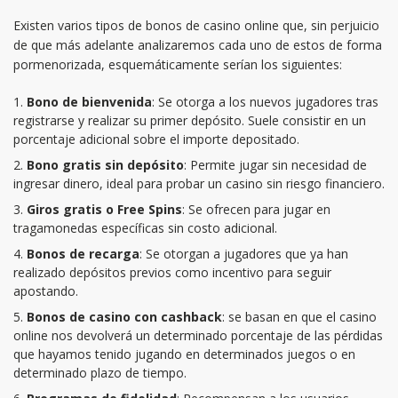
Existen varios tipos de bonos de casino online que, sin perjuicio
de que más adelante analizaremos cada uno de estos de forma
pormenorizada, esquemáticamente serían los siguientes:
Bono de bienvenida
: Se otorga a los nuevos jugadores tras
registrarse y realizar su primer depósito. Suele consistir en un
porcentaje adicional sobre el importe depositado.
Bono gratis sin depósito
: Permite jugar sin necesidad de
ingresar dinero, ideal para probar un casino sin riesgo financiero.
Giros gratis o Free Spins
: Se ofrecen para jugar en
tragamonedas específicas sin costo adicional.
Bonos de recarga
: Se otorgan a jugadores que ya han
realizado depósitos previos como incentivo para seguir
apostando.
Bonos de casino con cashback
: se basan en que el casino
online nos devolverá un determinado porcentaje de las pérdidas
que hayamos tenido jugando en determinados juegos o en
determinado plazo de tiempo.