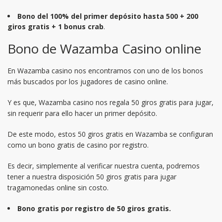
Bono del 100% del primer depósito hasta 500 + 200
giros gratis + 1 bonus crab
.
Bono de Wazamba Casino online
En Wazamba casino nos encontramos con uno de los bonos
más buscados por los jugadores de casino online.
Y es que, Wazamba casino nos regala 50 giros gratis para jugar,
sin requerir para ello hacer un primer depósito.
De este modo, estos 50 giros gratis en Wazamba se configuran
como un bono gratis de casino por registro.
Es decir, simplemente al verificar nuestra cuenta, podremos
tener a nuestra disposición 50 giros gratis para jugar
tragamonedas online sin costo.
Bono gratis por registro de 50 giros gratis.