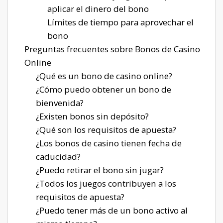
aplicar el dinero del bono
Límites de tiempo para aprovechar el
bono
Preguntas frecuentes sobre Bonos de Casino
Online
¿Qué es un bono de casino online?
¿Cómo puedo obtener un bono de
bienvenida?
¿Existen bonos sin depósito?
¿Qué son los requisitos de apuesta?
¿Los bonos de casino tienen fecha de
caducidad?
¿Puedo retirar el bono sin jugar?
¿Todos los juegos contribuyen a los
requisitos de apuesta?
¿Puedo tener más de un bono activo al