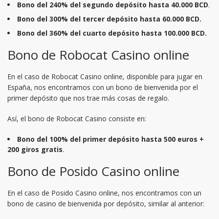
Bono del 240% del segundo depósito hasta 40.000 BCD
.
Bono del 300% del tercer depósito hasta 60.000 BCD.
Bono del 360% del cuarto depósito hasta 100.000 BCD.
Bono de Robocat Casino online
En el caso de Robocat Casino online, disponible para jugar en
España, nos encontramos con un bono de bienvenida por el
primer depósito que nos trae más cosas de regalo.
Así, el bono de Robocat Casino consiste en:
Bono del 100% del primer depósito hasta 500 euros +
200 giros gratis
.
Bono de Posido Casino online
En el caso de Posido Casino online, nos encontramos con un
bono de casino de bienvenida por depósito, similar al anterior: