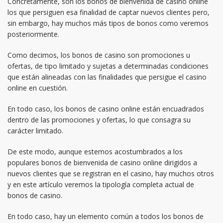
Concretamente, son los bonos de bienvenida de casino online
los que persiguen esa finalidad de captar nuevos clientes pero,
sin embargo, hay muchos más tipos de bonos como veremos
posteriormente.
Como decimos, los bonos de casino son promociones u
ofertas, de tipo limitado y sujetas a determinadas condiciones
que están alineadas con las finalidades que persigue el casino
online en cuestión.
En todo caso, los bonos de casino online están encuadrados
dentro de las promociones y ofertas, lo que consagra su
carácter limitado.
De este modo, aunque estemos acostumbrados a los
populares bonos de bienvenida de casino online dirigidos a
nuevos clientes que se registran en el casino, hay muchos otros
y en este artículo veremos la tipología completa actual de
bonos de casino.
En todo caso, hay un elemento común a todos los bonos de