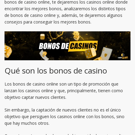
bonos de casino online, te dejaremos los casinos online donde
encontrar los mejores bonos, analizaremos los distintos tipos
de bonos de casino online y, además, te dejaremos algunos
consejos para conseguir los mejores bonos.
Qué son los bonos de casino
Los bonos de casino online son un tipo de promoción que
lanzan los casinos online y que, principalmente, tienen como
objetivo captar nuevos clientes.
Sin embargo, la captación de nuevos clientes no es el único
objetivo que persiguen los casinos online con los bonos, sino
que hay muchos otros.