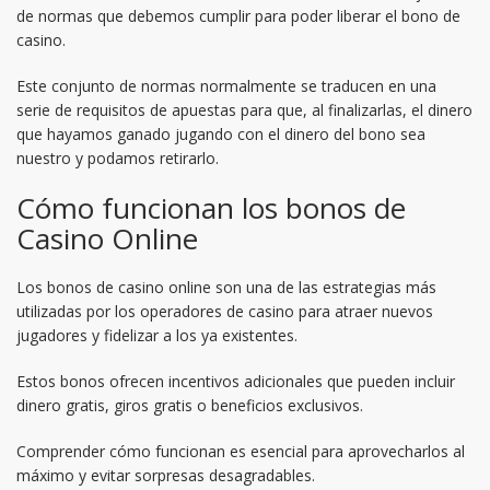
de normas que debemos cumplir para poder liberar el bono de
casino.
Este conjunto de normas normalmente se traducen en una
serie de requisitos de apuestas para que, al finalizarlas, el dinero
que hayamos ganado jugando con el dinero del bono sea
nuestro y podamos retirarlo.
Cómo funcionan los bonos de
Casino Online
Los bonos de casino online son una de las estrategias más
utilizadas por los operadores de casino para atraer nuevos
jugadores y fidelizar a los ya existentes.
Estos bonos ofrecen incentivos adicionales que pueden incluir
dinero gratis, giros gratis o beneficios exclusivos.
Comprender cómo funcionan es esencial para aprovecharlos al
máximo y evitar sorpresas desagradables.