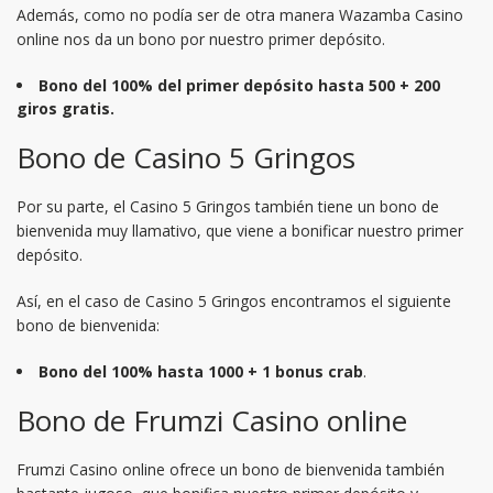
Además, como no podía ser de otra manera Wazamba Casino
online nos da un bono por nuestro primer depósito.
Bono del 100% del primer depósito hasta 500 + 200
giros gratis.
Bono de Casino 5 Gringos
Por su parte, el Casino 5 Gringos también tiene un bono de
bienvenida muy llamativo, que viene a bonificar nuestro primer
depósito.
Así, en el caso de Casino 5 Gringos encontramos el siguiente
bono de bienvenida:
Bono del 100% hasta 1000 + 1 bonus crab
.
Bono de Frumzi Casino online
Frumzi Casino online ofrece un bono de bienvenida también