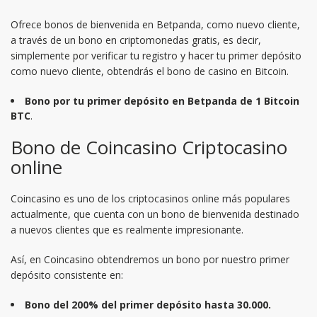
Ofrece bonos de bienvenida en Betpanda, como nuevo cliente,
a través de un bono en criptomonedas gratis, es decir,
simplemente por verificar tu registro y hacer tu primer depósito
como nuevo cliente, obtendrás el bono de casino en Bitcoin.
Bono por tu primer depósito en Betpanda de 1 Bitcoin
BTC
.
Bono de Coincasino Criptocasino
online
Coincasino es uno de los criptocasinos online más populares
actualmente, que cuenta con un bono de bienvenida destinado
a nuevos clientes que es realmente impresionante.
Así, en Coincasino obtendremos un bono por nuestro primer
depósito consistente en:
Bono del 200% del primer depósito hasta 30.000.