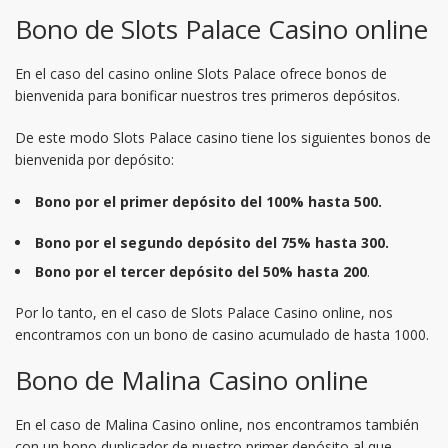
Bono de Slots Palace Casino online
En el caso del casino online Slots Palace ofrece bonos de
bienvenida para bonificar nuestros tres primeros depósitos.
De este modo Slots Palace casino tiene los siguientes bonos de
bienvenida por depósito:
Bono por el primer depósito del 100% hasta 500.
Bono por el segundo depósito del 75% hasta 300.
Bono por el tercer depósito del 50% hasta 200
.
Por lo tanto, en el caso de Slots Palace Casino online, nos
encontramos con un bono de casino acumulado de hasta 1000.
Bono de Malina Casino online
En el caso de Malina Casino online, nos encontramos también
con un bono duplicador de nuestro primer depósito al que,