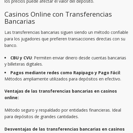
los precios puede afectar el valor del depósito.
Casinos Online con Transferencias
Bancarias
Las transferencias bancarias siguen siendo un método confiable
para los jugadores que prefieren transacciones directas con su
banco.
CBU y CVU
: Permiten enviar dinero desde cuentas bancarias
y billeteras digitales.
Pagos mediante redes como Rapipago y Pago Fácil
:
Métodos ampliamente utilizados para depósitos en efectivo.
Ventajas de las transferencias bancarias en casinos
online:
Método seguro y respaldado por entidades financieras. Ideal
para depósitos de grandes cantidades.
Desventajas de las transferencias bancarias en casinos