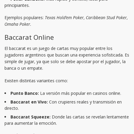
principiantes.
Ejemplos populares:
Texas Hold’em Poker, Caribbean Stud Poker,
Omaha Poker.
Baccarat Online
El baccarat es un juego de cartas muy popular entre los
jugadores argentinos que buscan una experiencia sofisticada. Es
simple de jugar, ya que solo se debe apostar por el jugador, la
banca o un empate.
Existen distintas variantes como:
Punto Banco:
La versión más popular en casinos online.
Baccarat en Vivo:
Con crupieres reales y transmisión en
directo.
Baccarat Squeeze:
Donde las cartas se revelan lentamente
para aumentar la emoción.