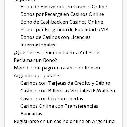
Bono de Bienvenida en Casinos Online
Bonos por Recarga en Casinos Online
Bono de Cashback en Casinos Online
Bonos por Programa de Fidelidad o VIP
Bonos de Casinos con Licencias
Internacionales
¿Qué Debes Tener en Cuenta Antes de
Reclamar un Bono?
Métodos de pago en casinos online en
Argentina populares
Casinos con Tarjetas de Crédito y Débito
Casinos con Billeteras Virtuales (E-Wallets)
Casinos con Criptomonedas
Casinos Online con Transferencias
Bancarias
Registrarse en un casino online en Argentina