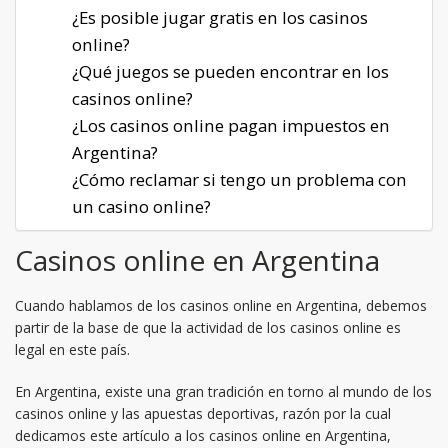
¿Es posible jugar gratis en los casinos
online?
¿Qué juegos se pueden encontrar en los
casinos online?
¿Los casinos online pagan impuestos en
Argentina?
¿Cómo reclamar si tengo un problema con
un casino online?
Casinos online en Argentina
Cuando hablamos de los casinos online en Argentina, debemos
partir de la base de que la actividad de los casinos online es
legal en este país.
En Argentina, existe una gran tradición en torno al mundo de los
casinos online y las apuestas deportivas, razón por la cual
dedicamos este artículo a los casinos online en Argentina,