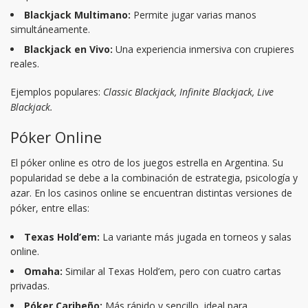
Blackjack Multimano:
Permite jugar varias manos
simultáneamente.
Blackjack en Vivo:
Una experiencia inmersiva con crupieres
reales.
Ejemplos populares:
Classic Blackjack, Infinite Blackjack, Live
Blackjack.
Póker Online
El póker online es otro de los juegos estrella en Argentina. Su
popularidad se debe a la combinación de estrategia, psicología y
azar. En los casinos online se encuentran distintas versiones de
póker, entre ellas:
Texas Hold’em:
La variante más jugada en torneos y salas
online.
Omaha:
Similar al Texas Hold’em, pero con cuatro cartas
privadas.
Póker Caribeño:
Más rápido y sencillo, ideal para