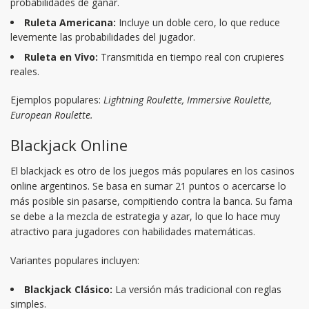
probabilidades de ganar.
Ruleta Americana:
Incluye un doble cero, lo que reduce
levemente las probabilidades del jugador.
Ruleta en Vivo:
Transmitida en tiempo real con crupieres
reales.
Ejemplos populares:
Lightning Roulette, Immersive Roulette,
European Roulette.
Blackjack Online
El blackjack es otro de los juegos más populares en los casinos
online argentinos. Se basa en sumar 21 puntos o acercarse lo
más posible sin pasarse, compitiendo contra la banca. Su fama
se debe a la mezcla de estrategia y azar, lo que lo hace muy
atractivo para jugadores con habilidades matemáticas.
Variantes populares incluyen:
Blackjack Clásico:
La versión más tradicional con reglas
simples.