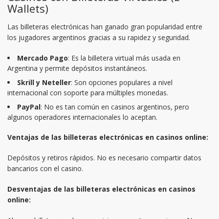
Wallets)
Las billeteras electrónicas han ganado gran popularidad entre
los jugadores argentinos gracias a su rapidez y seguridad.
Mercado Pago
: Es la billetera virtual más usada en
Argentina y permite depósitos instantáneos.
Skrill y Neteller
: Son opciones populares a nivel
internacional con soporte para múltiples monedas.
PayPal
: No es tan común en casinos argentinos, pero
algunos operadores internacionales lo aceptan.
Ventajas de las billeteras electrónicas en casinos online:
Depósitos y retiros rápidos. No es necesario compartir datos
bancarios con el casino.
Desventajas de las billeteras electrónicas en casinos
online: