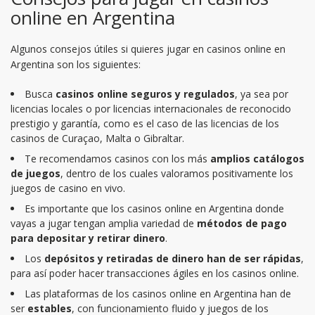
online en Argentina
Algunos consejos útiles si quieres jugar en casinos online en
Argentina son los siguientes:
Busca
casinos online seguros y regulados
, ya sea por
licencias locales o por licencias internacionales de reconocido
prestigio y garantía, como es el caso de las licencias de los
casinos de Curaçao, Malta o Gibraltar.
Te recomendamos casinos con los más
amplios catálogos
de juegos
, dentro de los cuales valoramos positivamente los
juegos de casino en vivo.
Es importante que los casinos online en Argentina donde
vayas a jugar tengan amplia variedad de
métodos de pago
para depositar y retirar dinero
.
Los
depósitos y retiradas de dinero han de ser rápidas
,
para así poder hacer transacciones ágiles en los casinos online.
Las plataformas de los casinos online en Argentina han de
ser
estables
, con funcionamiento fluido y juegos de los