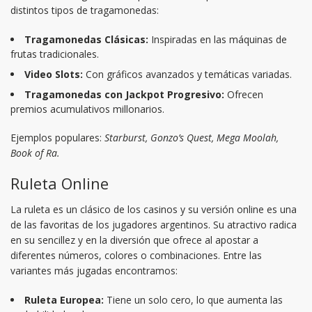
distintos tipos de tragamonedas:
Tragamonedas Clásicas:
Inspiradas en las máquinas de
frutas tradicionales.
Video Slots:
Con gráficos avanzados y temáticas variadas.
Tragamonedas con Jackpot Progresivo:
Ofrecen
premios acumulativos millonarios.
Ejemplos populares:
Starburst, Gonzo’s Quest, Mega Moolah,
Book of Ra.
Ruleta Online
La ruleta es un clásico de los casinos y su versión online es una
de las favoritas de los jugadores argentinos. Su atractivo radica
en su sencillez y en la diversión que ofrece al apostar a
diferentes números, colores o combinaciones. Entre las
variantes más jugadas encontramos:
Ruleta Europea:
Tiene un solo cero, lo que aumenta las