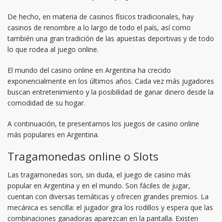
De hecho, en materia de casinos físicos tradicionales, hay
casinos de renombre a lo largo de todo el país, así como
también una gran tradición de las apuestas deportivas y de todo
lo que rodea al juego online.
El mundo del casino online en Argentina ha crecido
exponencialmente en los últimos años. Cada vez más jugadores
buscan entretenimiento y la posibilidad de ganar dinero desde la
comodidad de su hogar.
A continuación, te presentamos los juegos de casino online
más populares en Argentina.
Tragamonedas online o Slots
Las tragamonedas son, sin duda, el juego de casino más
popular en Argentina y en el mundo. Son fáciles de jugar,
cuentan con diversas temáticas y ofrecen grandes premios. La
mecánica es sencilla: el jugador gira los rodillos y espera que las
combinaciones ganadoras aparezcan en la pantalla. Existen