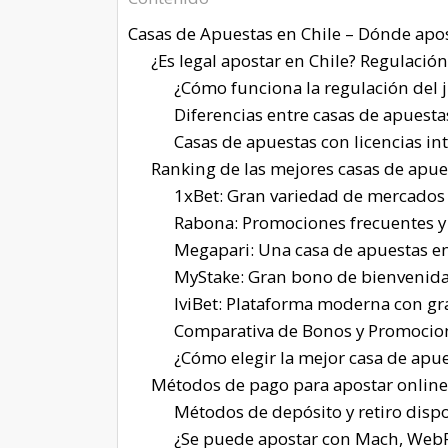
Casas de Apuestas en Chile – Dónde apo
¿Es legal apostar en Chile? Regulació
¿Cómo funciona la regulación del 
Diferencias entre casas de apuest
Casas de apuestas con licencias in
Ranking de las mejores casas de apue
1xBet: Gran variedad de mercados
Rabona: Promociones frecuentes y
Megapari: Una casa de apuestas en
MyStake: Gran bono de bienvenida 
IviBet: Plataforma moderna con g
Comparativa de Bonos y Promocion
¿Cómo elegir la mejor casa de apue
Métodos de pago para apostar online
Métodos de depósito y retiro disp
¿Se puede apostar con Mach, WebP