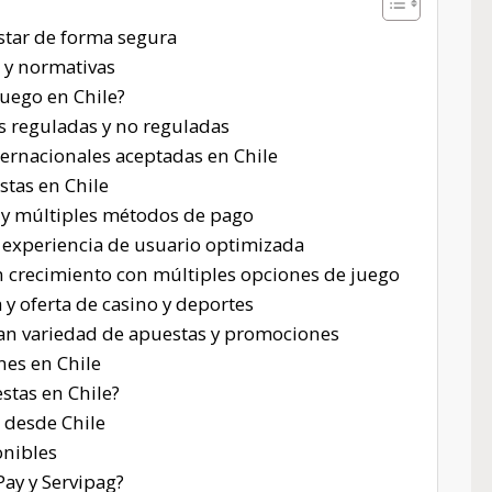
star de forma segura
n y normativas
juego en Chile?
as reguladas y no reguladas
ternacionales aceptadas en Chile
stas en Chile
 y múltiples métodos de pago
 experiencia de usuario optimizada
 crecimiento con múltiples opciones de juego
y oferta de casino y deportes
ran variedad de apuestas y promociones
es en Chile
stas en Chile?
 desde Chile
onibles
ay y Servipag?