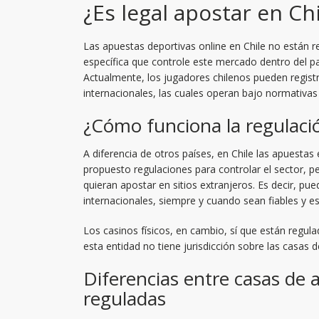
¿Es legal apostar en Ch
Las apuestas deportivas online en Chile no están r
específica que controle este mercado dentro del paí
Actualmente, los jugadores chilenos pueden registr
internacionales, las cuales operan bajo normativa
¿Cómo funciona la regulació
A diferencia de otros países, en Chile las apuestas
propuesto regulaciones para controlar el sector, p
quieran apostar en sitios extranjeros. Es decir, p
internacionales, siempre y cuando sean fiables y e
Los casinos físicos, en cambio, sí que están regul
esta entidad no tiene jurisdicción sobre las casas 
Diferencias entre casas de 
reguladas