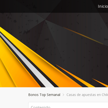
Inici
Bonos Top Semanal
Casas de apuestas en Chil
Contenido