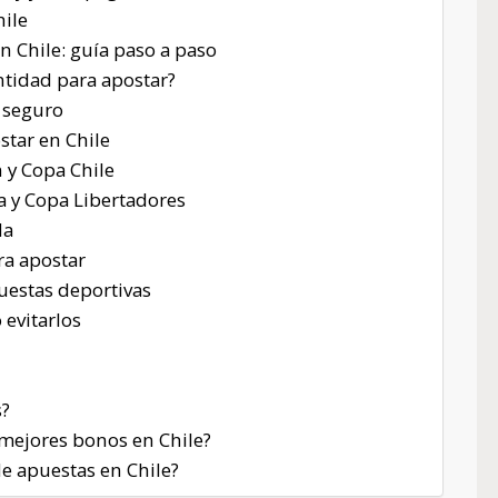
ile
n Chile: guía paso a paso
entidad para apostar?
y seguro
star en Chile
n y Copa Chile
a y Copa Libertadores
da
ra apostar
puestas deportivas
 evitarlos
s?
 mejores bonos en Chile?
de apuestas en Chile?