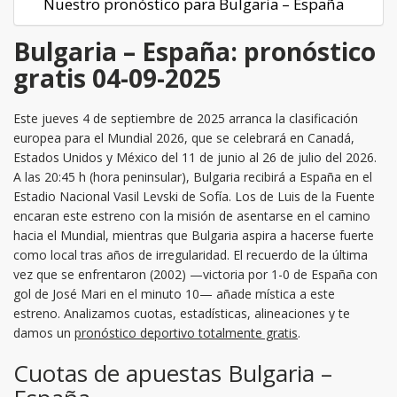
Nuestro pronóstico para Bulgaria – España
Bulgaria – España: pronóstico
gratis 04-09-2025
Este jueves 4 de septiembre de 2025 arranca la clasificación
europea para el Mundial 2026, que se celebrará en Canadá,
Estados Unidos y México del 11 de junio al 26 de julio del 2026.
A las 20:45 h (hora peninsular), Bulgaria recibirá a España en el
Estadio Nacional Vasil Levski de Sofía. Los de Luis de la Fuente
encaran este estreno con la misión de asentarse en el camino
hacia el Mundial, mientras que Bulgaria aspira a hacerse fuerte
como local tras años de irregularidad. El recuerdo de la última
vez que se enfrentaron (2002) —victoria por 1-0 de España con
gol de José Mari en el minuto 10— añade mística a este
estreno. Analizamos cuotas, estadísticas, alineaciones y te
damos un
pronóstico deportivo totalmente gratis
.
Cuotas de apuestas Bulgaria –