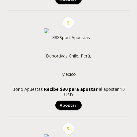
2.
Bono Apuestas
Recibe $30 para apostar
al apostar 10
USD
Apostar!
3.