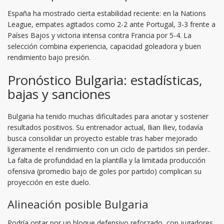
España ha mostrado cierta estabilidad reciente: en la Nations
League, empates agitados como 2-2 ante Portugal, 3-3 frente a
Países Bajos y victoria intensa contra Francia por 5-4. La
selección combina experiencia, capacidad goleadora y buen
rendimiento bajo presión.
Pronóstico Bulgaria: estadísticas,
bajas y sanciones
Bulgaria ha tenido muchas dificultades para anotar y sostener
resultados positivos. Su entrenador actual, Ilian Iliev, todavía
busca consolidar un proyecto estable tras haber mejorado
ligeramente el rendimiento con un ciclo de partidos sin perder..
La falta de profundidad en la plantilla y la limitada producción
ofensiva (promedio bajo de goles por partido) complican su
proyección en este duelo.
Alineación posible Bulgaria
Podría optar por un bloque defensivo reforzado, con jugadores