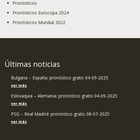
Pronósticos
Pronósticos Eurocopa 2024
Pronósticos Mundial 2022
Últimas noticias
Bulgaria – España: pronóstico gratis 04-09-2025
ver más
Eslovaquia – Alemania: pronóstico gratis 04-09-2025
ver más
PSG – Real Madrid: pronóstico gratis 08-07-2025
ver más