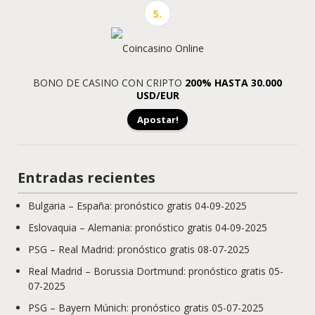
5.
BONO DE CASINO CON CRIPTO
200% HASTA 30.000
USD/EUR
Apostar!
Entradas recientes
Bulgaria – España: pronóstico gratis 04-09-2025
Eslovaquia – Alemania: pronóstico gratis 04-09-2025
PSG – Real Madrid: pronóstico gratis 08-07-2025
Real Madrid – Borussia Dortmund: pronóstico gratis 05-
07-2025
PSG – Bayern Múnich: pronóstico gratis 05-07-2025