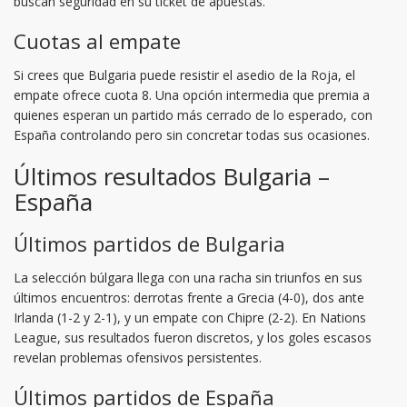
buscan seguridad en su ticket de apuestas.
Cuotas al empate
Si crees que Bulgaria puede resistir el asedio de la Roja, el
empate ofrece cuota 8. Una opción intermedia que premia a
quienes esperan un partido más cerrado de lo esperado, con
España controlando pero sin concretar todas sus ocasiones.
Últimos resultados Bulgaria –
España
Últimos partidos de Bulgaria
La selección búlgara llega con una racha sin triunfos en sus
últimos encuentros: derrotas frente a Grecia (4-0), dos ante
Irlanda (1-2 y 2-1), y un empate con Chipre (2-2). En Nations
League, sus resultados fueron discretos, y los goles escasos
revelan problemas ofensivos persistentes.
Últimos partidos de España