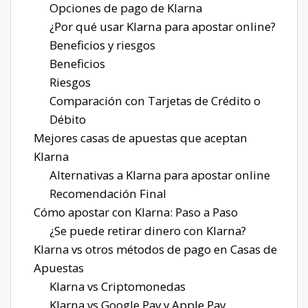
Opciones de pago de Klarna
¿Por qué usar Klarna para apostar online?
Beneficios y riesgos
Beneficios
Riesgos
Comparación con Tarjetas de Crédito o
Débito
Mejores casas de apuestas que aceptan
Klarna
Alternativas a Klarna para apostar online
Recomendación Final
Cómo apostar con Klarna: Paso a Paso
¿Se puede retirar dinero con Klarna?
Klarna vs otros métodos de pago en Casas de
Apuestas
Klarna vs Criptomonedas
Klarna vs Google Pay y Apple Pay