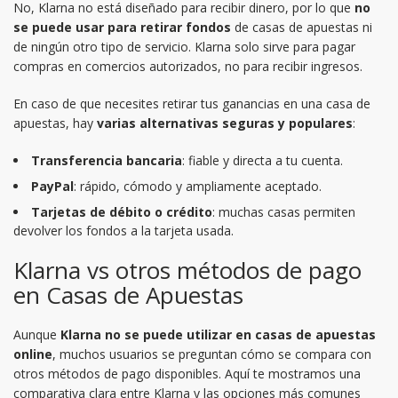
No, Klarna no está diseñado para recibir dinero, por lo que
no
se puede usar para retirar fondos
de casas de apuestas ni
de ningún otro tipo de servicio. Klarna solo sirve para pagar
compras en comercios autorizados, no para recibir ingresos.
En caso de que necesites retirar tus ganancias en una casa de
apuestas, hay
varias alternativas seguras y populares
:
Transferencia bancaria
: fiable y directa a tu cuenta.
PayPal
: rápido, cómodo y ampliamente aceptado.
Tarjetas de débito o crédito
: muchas casas permiten
devolver los fondos a la tarjeta usada.
Klarna vs otros métodos de pago
en Casas de Apuestas
Aunque
Klarna no se puede utilizar en casas de apuestas
online
, muchos usuarios se preguntan cómo se compara con
otros métodos de pago disponibles. Aquí te mostramos una
comparativa clara entre Klarna y las opciones más comunes