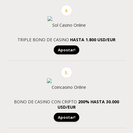
4.
TRIPLE BONO DE CASINO
HASTA 1.800 USD/EUR
Apostar!
5.
BONO DE CASINO CON CRIPTO
200% HASTA 30.000
USD/EUR
Apostar!