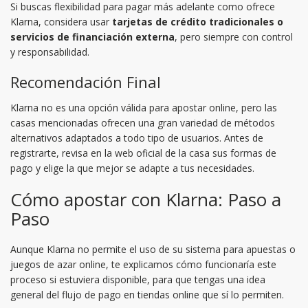
Si buscas flexibilidad para pagar más adelante como ofrece
Klarna, considera usar
tarjetas de crédito tradicionales o
servicios de financiación externa
, pero siempre con control
y responsabilidad.
Recomendación Final
Klarna no es una opción válida para apostar online, pero las
casas mencionadas ofrecen una gran variedad de métodos
alternativos adaptados a todo tipo de usuarios. Antes de
registrarte, revisa en la web oficial de la casa sus formas de
pago y elige la que mejor se adapte a tus necesidades.
Cómo apostar con Klarna: Paso a
Paso
Aunque Klarna no permite el uso de su sistema para apuestas o
juegos de azar online, te explicamos cómo funcionaría este
proceso si estuviera disponible, para que tengas una idea
general del flujo de pago en tiendas online que sí lo permiten.