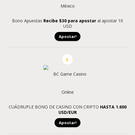
Bono Apuestas
Recibe $30 para apostar
al apostar 10
USD
Apostar!
3.
CUÁDRUPLE BONO DE CASINO CON CRIPTO
HASTA 1.600
USD/EUR
Apostar!