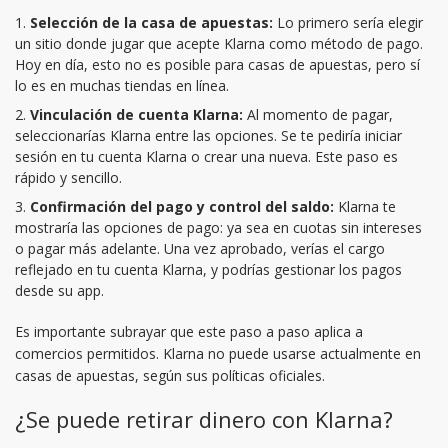
Selección de la casa de apuestas:
Lo primero sería elegir
un sitio donde jugar que acepte Klarna como método de pago.
Hoy en día, esto no es posible para casas de apuestas, pero sí
lo es en muchas tiendas en línea.
Vinculación de cuenta Klarna:
Al momento de pagar,
seleccionarías Klarna entre las opciones. Se te pediría iniciar
sesión en tu cuenta Klarna o crear una nueva. Este paso es
rápido y sencillo.
Confirmación del pago y control del saldo:
Klarna te
mostraría las opciones de pago: ya sea en cuotas sin intereses
o pagar más adelante. Una vez aprobado, verías el cargo
reflejado en tu cuenta Klarna, y podrías gestionar los pagos
desde su app.
Es importante subrayar que este paso a paso aplica a
comercios permitidos. Klarna no puede usarse actualmente en
casas de apuestas, según sus políticas oficiales.
¿Se puede retirar dinero con Klarna?