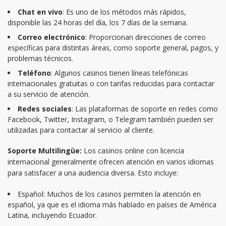
Chat en vivo
: Es uno de los métodos más rápidos,
disponible las 24 horas del día, los 7 días de la semana.
Correo electrónico
: Proporcionan direcciones de correo
específicas para distintas áreas, como soporte general, pagos, y
problemas técnicos.
Teléfono
: Algunos casinos tienen líneas telefónicas
internacionales gratuitas o con tarifas reducidas para contactar
a su servicio de atención.
Redes sociales
: Las plataformas de soporte en redes como
Facebook, Twitter, Instagram, o Telegram también pueden ser
utilizadas para contactar al servicio al cliente.
Soporte Multilingüe:
Los casinos online con licencia
internacional generalmente ofrecen atención en varios idiomas
para satisfacer a una audiencia diversa. Esto incluye:
Español: Muchos de los casinos permiten la atención en
español, ya que es el idioma más hablado en países de América
Latina, incluyendo Ecuador.