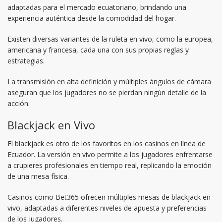
adaptadas para el mercado ecuatoriano, brindando una
experiencia auténtica desde la comodidad del hogar.
Existen diversas variantes de la ruleta en vivo, como la europea,
americana y francesa, cada una con sus propias reglas y
estrategias.
La transmisión en alta definición y múltiples ángulos de cámara
aseguran que los jugadores no se pierdan ningún detalle de la
acción.
Blackjack en Vivo
El blackjack es otro de los favoritos en los casinos en línea de
Ecuador. La versión en vivo permite a los jugadores enfrentarse
a crupieres profesionales en tiempo real, replicando la emoción
de una mesa física.
Casinos como Bet365 ofrecen múltiples mesas de blackjack en
vivo, adaptadas a diferentes niveles de apuesta y preferencias
de los jugadores.