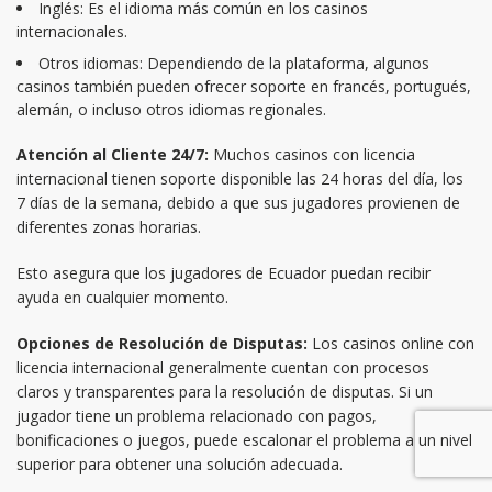
Inglés: Es el idioma más común en los casinos
internacionales.
Otros idiomas: Dependiendo de la plataforma, algunos
casinos también pueden ofrecer soporte en francés, portugués,
alemán, o incluso otros idiomas regionales.
Atención al Cliente 24/7:
Muchos casinos con licencia
internacional tienen soporte disponible las 24 horas del día, los
7 días de la semana, debido a que sus jugadores provienen de
diferentes zonas horarias.
Esto asegura que los jugadores de Ecuador puedan recibir
ayuda en cualquier momento.
Opciones de Resolución de Disputas:
Los casinos online con
licencia internacional generalmente cuentan con procesos
claros y transparentes para la resolución de disputas. Si un
jugador tiene un problema relacionado con pagos,
bonificaciones o juegos, puede escalonar el problema a un nivel
superior para obtener una solución adecuada.