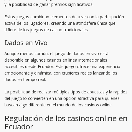
y la posibilidad de ganar premios significativos.
Estos juegos combinan elementos de azar con la participación
activa de los jugadores, creando una atmósfera única que
difiere de los juegos de casino tradicionales.
Dados en Vivo
Aunque menos común, el juego de dados en vivo está
disponible en algunos casinos en línea internacionales
accesibles desde Ecuador. Este juego ofrece una experiencia
emocionante y dinámica, con crupieres reales lanzando los
dados en tiempo real.
La posibilidad de realizar múltiples tipos de apuestas y la rapidez
del juego lo convierten en una opción atractiva para quienes
buscan algo diferente en el mundo de los casinos online.
Regulación de los casinos online en
Ecuador