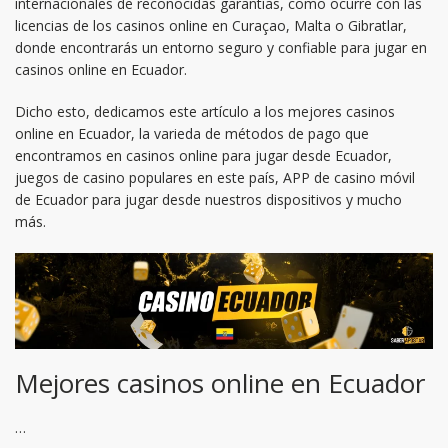
internacionales de reconocidas garantías, como ocurre con las
licencias de los casinos online en Curaçao, Malta o Gibratlar,
donde encontrarás un entorno seguro y confiable para jugar en
casinos online en Ecuador.
Dicho esto, dedicamos este artículo a los mejores casinos
online en Ecuador, la varieda de métodos de pago que
encontramos en casinos online para jugar desde Ecuador,
juegos de casino populares en este país, APP de casino móvil
de Ecuador para jugar desde nuestros dispositivos y mucho
más.
Mejores casinos online en Ecuador
…