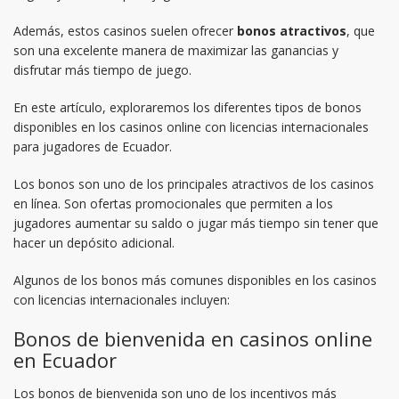
Además, estos casinos suelen ofrecer
bonos atractivos
, que
son una excelente manera de maximizar las ganancias y
disfrutar más tiempo de juego.
En este artículo, exploraremos los diferentes tipos de bonos
disponibles en los casinos online con licencias internacionales
para jugadores de Ecuador.
Los bonos son uno de los principales atractivos de los casinos
en línea. Son ofertas promocionales que permiten a los
jugadores aumentar su saldo o jugar más tiempo sin tener que
hacer un depósito adicional.
Algunos de los bonos más comunes disponibles en los casinos
con licencias internacionales incluyen:
Bonos de bienvenida en casinos online
en Ecuador
Los bonos de bienvenida son uno de los incentivos más