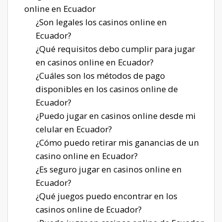
online en Ecuador
¿Son legales los casinos online en
Ecuador?
¿Qué requisitos debo cumplir para jugar
en casinos online en Ecuador?
¿Cuáles son los métodos de pago
disponibles en los casinos online de
Ecuador?
¿Puedo jugar en casinos online desde mi
celular en Ecuador?
¿Cómo puedo retirar mis ganancias de un
casino online en Ecuador?
¿Es seguro jugar en casinos online en
Ecuador?
¿Qué juegos puedo encontrar en los
casinos online de Ecuador?