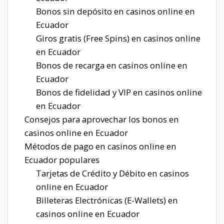
Bonos sin depósito en casinos online en
Ecuador
Giros gratis (Free Spins) en casinos online
en Ecuador
Bonos de recarga en casinos online en
Ecuador
Bonos de fidelidad y VIP en casinos online
en Ecuador
Consejos para aprovechar los bonos en
casinos online en Ecuador
Métodos de pago en casinos online en
Ecuador populares
Tarjetas de Crédito y Débito en casinos
online en Ecuador
Billeteras Electrónicas (E-Wallets) en
casinos online en Ecuador