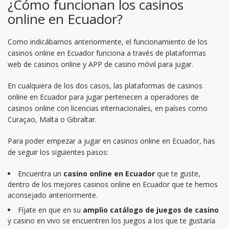
¿Cómo funcionan los casinos
online en Ecuador?
Como indicábamos anteriormente, el funcionamiento de los
casinos online en Ecuador funciona a través de plataformas
web de casinos online y APP de casino móvil para jugar.
En cualquiera de los dos casos, las plataformas de casinos
online en Ecuador para jugar pertenecen a operadores de
casinos online con licencias internacionales, en países como
Curaçao, Malta o Gibraltar.
Para poder empezar a jugar en casinos online en Ecuador, has
de seguir los siguientes pasos:
Encuentra un
casino online en Ecuador
que te guste,
dentro de los mejores casinos online en Ecuador que te hemos
aconsejado anteriormente.
Fíjate en que en su
amplio catálogo de juegos de casino
y casino en vivo se encuentren los juegos a los que te gustaría