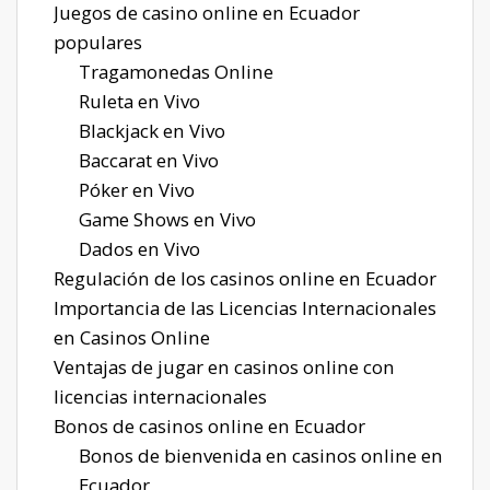
Juegos de casino online en Ecuador
populares
Tragamonedas Online
Ruleta en Vivo
Blackjack en Vivo
Baccarat en Vivo
Póker en Vivo
Game Shows en Vivo
Dados en Vivo
Regulación de los casinos online en Ecuador
Importancia de las Licencias Internacionales
en Casinos Online
Ventajas de jugar en casinos online con
licencias internacionales
Bonos de casinos online en Ecuador
Bonos de bienvenida en casinos online en
Ecuador