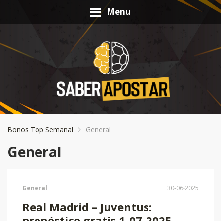
Menu
Bonos Top Semanal
General
General
General
30-06-2025
Real Madrid – Juventus:
pronóstico gratis 1-07-2025