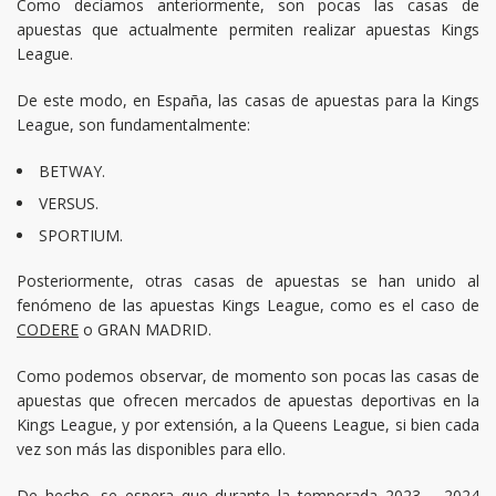
Como decíamos anteriormente, son pocas las casas de
apuestas que actualmente permiten realizar apuestas Kings
League.
De este modo, en España, las casas de apuestas para la Kings
League, son fundamentalmente:
BETWAY.
VERSUS.
SPORTIUM.
Posteriormente, otras casas de apuestas se han unido al
fenómeno de las apuestas Kings League, como es el caso de
CODERE
o GRAN MADRID.
Como podemos observar, de momento son pocas las casas de
apuestas que ofrecen mercados de apuestas deportivas en la
Kings League, y por extensión, a la Queens League, si bien cada
vez son más las disponibles para ello.
De hecho, se espera que durante la temporada 2023 – 2024