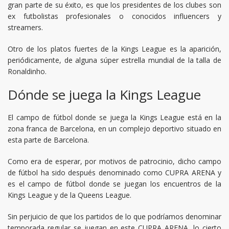
gran parte de su éxito, es que los presidentes de los clubes son
ex futbolistas profesionales o conocidos influencers y
streamers.
Otro de los platos fuertes de la Kings League es la aparición,
periódicamente, de alguna súper estrella mundial de la talla de
Ronaldinho.
Dónde se juega la Kings League
El campo de fútbol donde se juega la Kings League está en la
zona franca de Barcelona, en un complejo deportivo situado en
esta parte de Barcelona.
Como era de esperar, por motivos de patrocinio, dicho campo
de fútbol ha sido después denominado como CUPRA ARENA y
es el campo de fútbol donde se juegan los encuentros de la
Kings League y de la Queens League.
Sin perjuicio de que los partidos de lo que podríamos denominar
temporada regular se juegan en este CUPRA ARENA, lo cierto