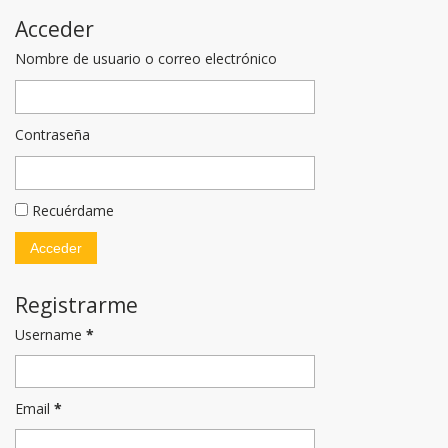
Acceder
Nombre de usuario o correo electrónico
Contraseña
Recuérdame
Registrarme
Username
*
Email
*