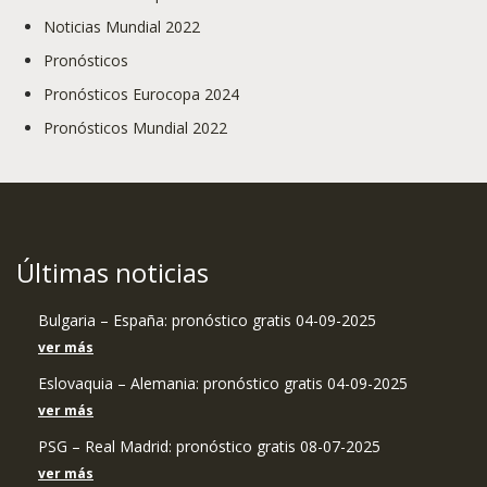
Noticias Mundial 2022
Pronósticos
Pronósticos Eurocopa 2024
Pronósticos Mundial 2022
Últimas noticias
Bulgaria – España: pronóstico gratis 04-09-2025
ver más
Eslovaquia – Alemania: pronóstico gratis 04-09-2025
ver más
PSG – Real Madrid: pronóstico gratis 08-07-2025
ver más