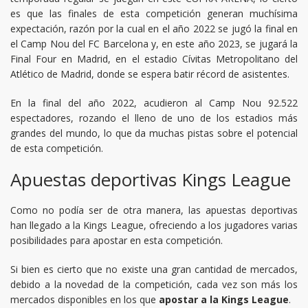
es que las finales de esta competición generan muchísima
expectación, razón por la cual en el año 2022 se jugó la final en
el Camp Nou del FC Barcelona y, en este año 2023, se jugará la
Final Four en Madrid, en el estadio Cívitas Metropolitano del
Atlético de Madrid, donde se espera batir récord de asistentes.
En la final del año 2022, acudieron al Camp Nou 92.522
espectadores, rozando el lleno de uno de los estadios más
grandes del mundo, lo que da muchas pistas sobre el potencial
de esta competición.
Apuestas deportivas Kings League
Como no podía ser de otra manera, las apuestas deportivas
han llegado a la Kings League, ofreciendo a los jugadores varias
posibilidades para apostar en esta competición.
Si bien es cierto que no existe una gran cantidad de mercados,
debido a la novedad de la competición, cada vez son más los
mercados disponibles en los que
apostar a la Kings League
.