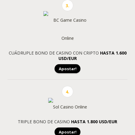
3.
CUÁDRUPLE BONO DE CASINO CON CRIPTO
HASTA 1.600
USD/EUR
Apostar!
4.
TRIPLE BONO DE CASINO
HASTA 1.800 USD/EUR
Apostar!