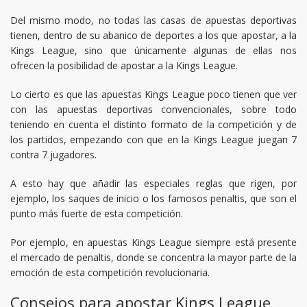
Del mismo modo, no todas las casas de apuestas deportivas
tienen, dentro de su abanico de deportes a los que apostar, a la
Kings League, sino que únicamente algunas de ellas nos
ofrecen la posibilidad de apostar a la Kings League.
Lo cierto es que las apuestas Kings League poco tienen que ver
con las apuestas deportivas convencionales, sobre todo
teniendo en cuenta el distinto formato de la competición y de
los partidos, empezando con que en la Kings League juegan 7
contra 7 jugadores.
A esto hay que añadir las especiales reglas que rigen, por
ejemplo, los saques de inicio o los famosos penaltis, que son el
punto más fuerte de esta competición.
Por ejemplo, en apuestas Kings League siempre está presente
el mercado de penaltis, donde se concentra la mayor parte de la
emoción de esta competición revolucionaria.
Consejos para apostar Kings League