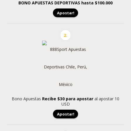
BONO APUESTAS DEPORTIVAS
hasta $100.000
Apostar!
2.
Bono Apuestas
Recibe $30 para apostar
al apostar 10
USD
Apostar!